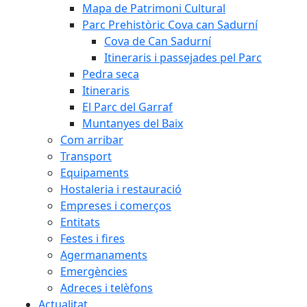
Mapa de Patrimoni Cultural
Parc Prehistòric Cova can Sadurní
Cova de Can Sadurní
Itineraris i passejades pel Parc
Pedra seca
Itineraris
El Parc del Garraf
Muntanyes del Baix
Com arribar
Transport
Equipaments
Hostaleria i restauració
Empreses i comerços
Entitats
Festes i fires
Agermanaments
Emergències
Adreces i telèfons
Actualitat