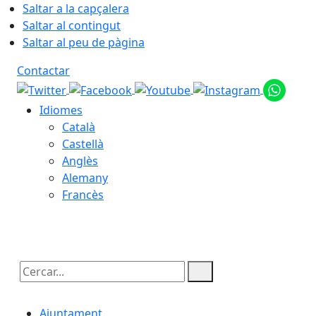
Saltar a la capçalera
Saltar al contingut
Saltar al peu de pàgina
Contactar
Idiomes
Català
Castellà
Anglès
Alemany
Francès
07.08.2026 | 02:27
Cercar:
Ajuntament