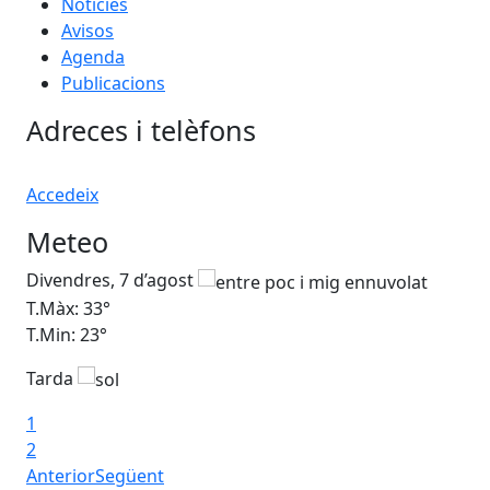
Notícies
Avisos
Agenda
Publicacions
Adreces i telèfons
Accedeix
Meteo
Divendres, 7 d’agost
Dis
T.Màx: 33°
T.M
T.Min: 23°
T.M
Tarda
1
2
Anterior
Següent