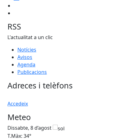
RSS
L'actualitat a un clic
Notícies
Avisos
Agenda
Publicacions
Adreces i telèfons
Accedeix
Meteo
Dissabte, 8 d’agost
Di
T.Màx: 34°
T.M