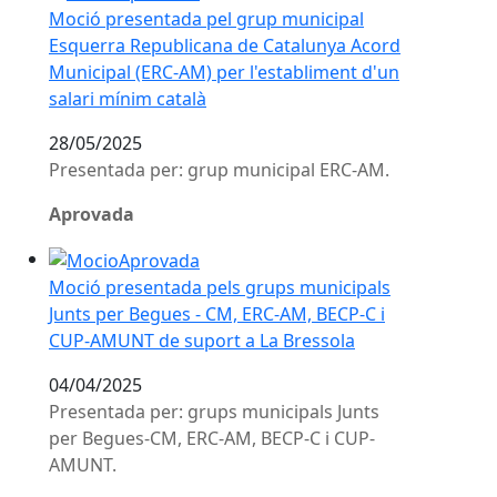
Moció presentada pel grup municipal
Esquerra Republicana de Catalunya Acord
Municipal (ERC-AM) per l'establiment d'un
salari mínim català
28/05/2025
Presentada per: grup municipal ERC-AM.
Aprovada
Moció presentada pels grups municipals Junts per B
Moció presentada pels grups municipals
Junts per Begues - CM, ERC-AM, BECP-C i
CUP-AMUNT de suport a La Bressola
04/04/2025
Presentada per: grups municipals Junts
per Begues-CM, ERC-AM, BECP-C i CUP-
AMUNT.