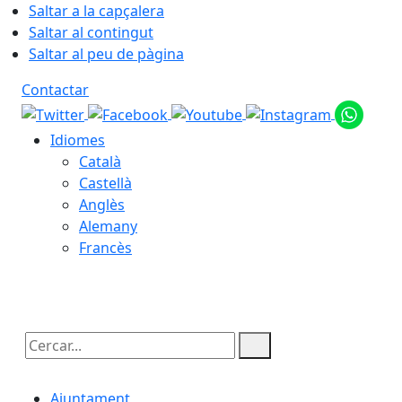
Saltar a la capçalera
Saltar al contingut
Saltar al peu de pàgina
Contactar
Idiomes
Català
Castellà
Anglès
Alemany
Francès
07.08.2026 | 18:00
Cercar:
Ajuntament