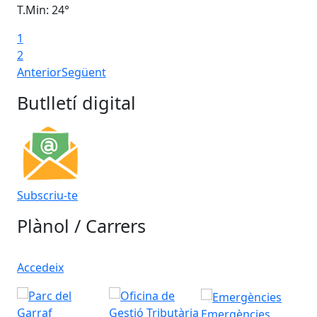
T.Min: 24°
T.M
1
2
Anterior
Següent
Butlletí digital
Subscriu-te
Plànol / Carrers
Accedeix
Emergències