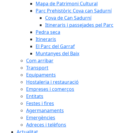
Mapa de Patrimoni Cultural
Parc Prehistòric Cova can Sadurní
Cova de Can Sadurní
Itineraris i passejades pel Parc
Pedra seca
Itineraris
El Parc del Garraf
Muntanyes del Baix
Com arribar
Transport
Equipaments
Hostaleria i restauració
Empreses i comerços
Entitats
Festes i fires
Agermanaments
Emergències
Adreces i telèfons
Actualitat