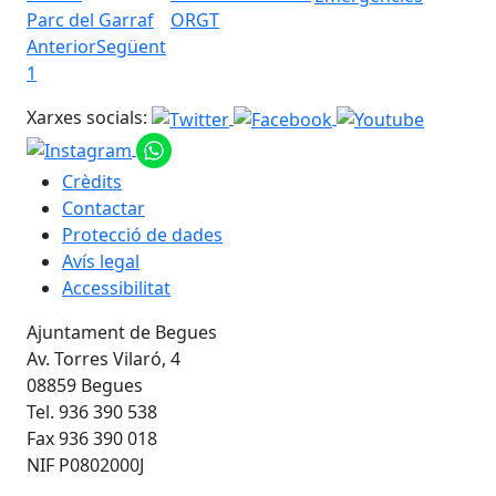
Parc del Garraf
ORGT
Anterior
Següent
1
Xarxes socials:
Crèdits
Contactar
Protecció de dades
Avís legal
Accessibilitat
Ajuntament de Begues
Av. Torres Vilaró, 4
08859 Begues
Tel. 936 390 538
Fax 936 390 018
NIF P0802000J