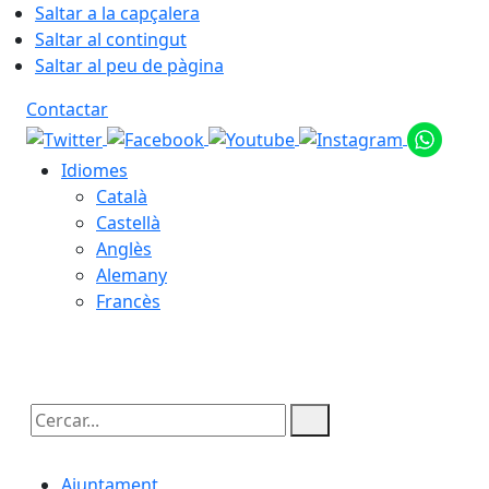
Saltar a la capçalera
Saltar al contingut
Saltar al peu de pàgina
Contactar
Idiomes
Català
Castellà
Anglès
Alemany
Francès
07.08.2026 | 10:27
Cercar:
Ajuntament