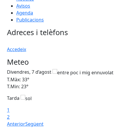
Avisos
Agenda
Publicacions
Adreces i telèfons
Accedeix
Meteo
Divendres, 7 d’agost
Dis
T.Màx: 33°
T.M
T.Min: 23°
T.M
Tarda
1
2
Anterior
Següent