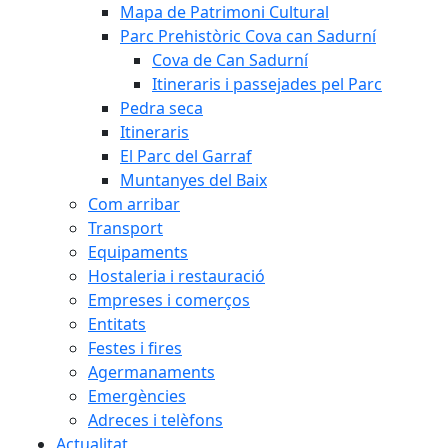
Mapa de Patrimoni Cultural
Parc Prehistòric Cova can Sadurní
Cova de Can Sadurní
Itineraris i passejades pel Parc
Pedra seca
Itineraris
El Parc del Garraf
Muntanyes del Baix
Com arribar
Transport
Equipaments
Hostaleria i restauració
Empreses i comerços
Entitats
Festes i fires
Agermanaments
Emergències
Adreces i telèfons
Actualitat