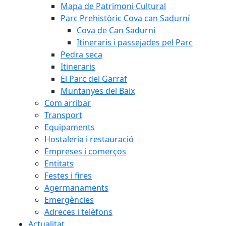
Mapa de Patrimoni Cultural
Parc Prehistòric Cova can Sadurní
Cova de Can Sadurní
Itineraris i passejades pel Parc
Pedra seca
Itineraris
El Parc del Garraf
Muntanyes del Baix
Com arribar
Transport
Equipaments
Hostaleria i restauració
Empreses i comerços
Entitats
Festes i fires
Agermanaments
Emergències
Adreces i telèfons
Actualitat