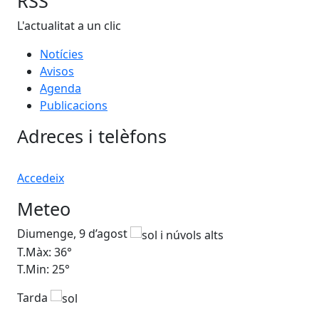
RSS
L'actualitat a un clic
Notícies
Avisos
Agenda
Publicacions
Adreces i telèfons
Accedeix
Meteo
Diumenge, 9 d’agost
Dil
T.Màx: 36°
T.M
T.Min: 25°
T.M
Tarda
Ta