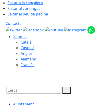
Saltar a la capçalera
Saltar al contingut
Saltar al peu de pàgina
Contactar
Idiomes
Català
Castellà
Anglès
Alemany
Francès
08.08.2026 | 15:50
Cercar:
Ajuntament