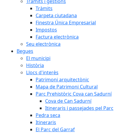
Tràmits i gestions
Tràmits
Carpeta ciutadana
Finestra Única Empresarial
Impostos
Factura electrònica
Seu electrònica
Begues
El municipi
Història
Llocs d'interès
Patrimoni arquitectònic
Mapa de Patrimoni Cultural
Parc Prehistòric Cova can Sadurní
Cova de Can Sadurní
Itineraris i passejades pel Parc
Pedra seca
Itineraris
El Parc del Garraf