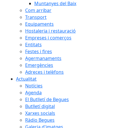
Muntanyes del Baix
Com arribar
Transport
Equipaments
Hostaleria i restauració
Empreses i comerços
Entitats
Festes i fires
Agermanaments
Emergències
Adreces i telèfons
Actualitat
Notícies
Agenda
El Butlletí de Begues
Butlletí digital
Xarxes socials
Ràdio Begues
Galeria d'imatges