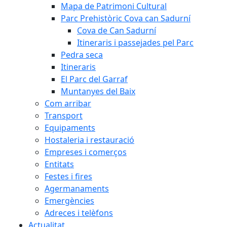
Mapa de Patrimoni Cultural
Parc Prehistòric Cova can Sadurní
Cova de Can Sadurní
Itineraris i passejades pel Parc
Pedra seca
Itineraris
El Parc del Garraf
Muntanyes del Baix
Com arribar
Transport
Equipaments
Hostaleria i restauració
Empreses i comerços
Entitats
Festes i fires
Agermanaments
Emergències
Adreces i telèfons
Actualitat