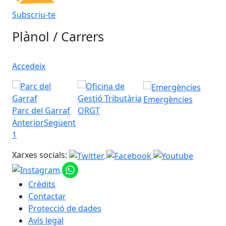
Subscriu-te
Plànol / Carrers
Accedeix
Emergències
Parc del Garraf
ORGT
Anterior
Següent
1
Xarxes socials:
Crèdits
Contactar
Protecció de dades
Avís legal