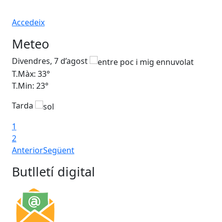
Accedeix
Meteo
Divendres, 7 d’agost
Dis
T.Màx: 33°
T.M
T.Min: 23°
T.M
Tarda
1
2
Anterior
Següent
Butlletí digital