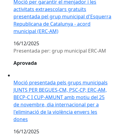
Moció per garantir el menjador i les
activitats extraescolars gratuïts
presentada pel grup municipal d'Esquerra
Republicana de Catalunya - acord
municipal (ERC-AM)
16/12/2025
Presentada per: grup municipal ERC-AM
Aprovada
Moció presentada pels grups municipals JUNTS PER BE
Moció presentada pels grups municipals
JUNTS PER BEGUES-CM, PSC-CP, ERC-AM,
BECP-C I CUP-AMUNT amb motiu del 25
de novembre, dia internacional per a
l'eliminació de la violència envers les
dones
16/12/2025