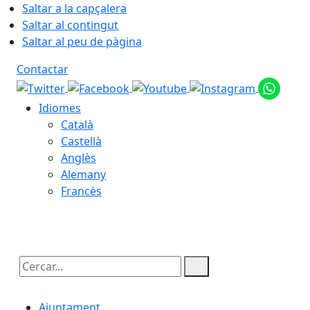
Saltar a la capçalera
Saltar al contingut
Saltar al peu de pàgina
Contactar
Idiomes
Català
Castellà
Anglès
Alemany
Francès
06.08.2026 | 19:13
Cercar:
Ajuntament