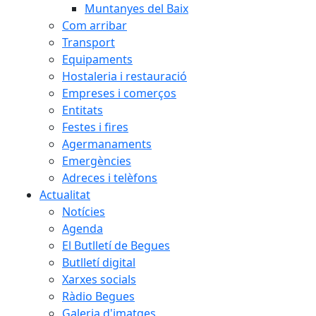
Muntanyes del Baix
Com arribar
Transport
Equipaments
Hostaleria i restauració
Empreses i comerços
Entitats
Festes i fires
Agermanaments
Emergències
Adreces i telèfons
Actualitat
Notícies
Agenda
El Butlletí de Begues
Butlletí digital
Xarxes socials
Ràdio Begues
Galeria d'imatges