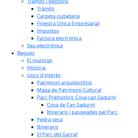
Tràmits i gestions
Tràmits
Carpeta ciutadana
Finestra Única Empresarial
Impostos
Factura electrònica
Seu electrònica
Begues
El municipi
Història
Llocs d'interès
Patrimoni arquitectònic
Mapa de Patrimoni Cultural
Parc Prehistòric Cova can Sadurní
Cova de Can Sadurní
Itineraris i passejades pel Parc
Pedra seca
Itineraris
El Parc del Garraf