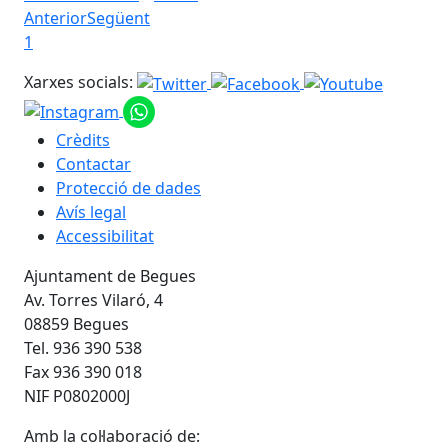
Anterior
Següent
1
Xarxes socials:
Crèdits
Contactar
Protecció de dades
Avís legal
Accessibilitat
Ajuntament de Begues
Av. Torres Vilaró, 4
08859 Begues
Tel. 936 390 538
Fax 936 390 018
NIF P0802000J
Amb la col·laboració de: