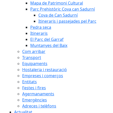
Mapa de Patrimoni Cultural
Parc Prehistòric Cova can Sadurní
Cova de Can Sadurní
Itineraris i passejades pel Parc
Pedra seca
Itineraris
El Parc del Garraf
Muntanyes del Baix
Com arribar
Transport
Equipaments
Hostaleria i restauració
Empreses i comerços
Entitats
Festes i fires
Agermanaments
Emergències
Adreces i telèfons
Actualitat