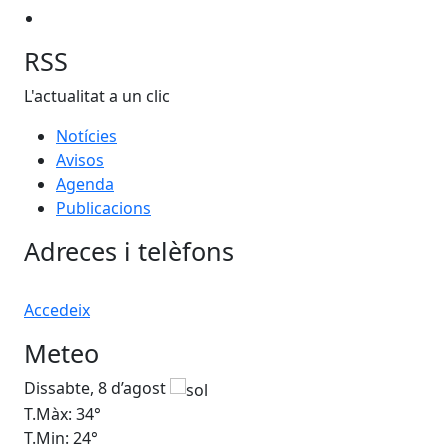
RSS
L'actualitat a un clic
Notícies
Avisos
Agenda
Publicacions
Adreces i telèfons
Accedeix
Meteo
Dissabte, 8 d’agost
Di
T.Màx: 34°
T.M
T.Min: 24°
T.M