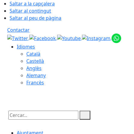
Saltar a la capçalera
Saltar al contingut
Saltar al peu de pàgina
Contactar
Idiomes
Català
Castellà
Anglès
Alemany
Francès
08.08.2026 | 04:02
Cercar:
Ajuntament