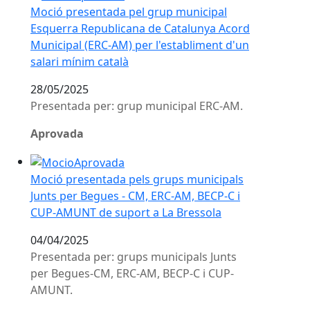
Moció presentada pel grup municipal
Esquerra Republicana de Catalunya Acord
Municipal (ERC-AM) per l'establiment d'un
salari mínim català
28/05/2025
Presentada per: grup municipal ERC-AM.
Aprovada
Moció presentada pels grups municipals Junts per B
Moció presentada pels grups municipals
Junts per Begues - CM, ERC-AM, BECP-C i
CUP-AMUNT de suport a La Bressola
04/04/2025
Presentada per: grups municipals Junts
per Begues-CM, ERC-AM, BECP-C i CUP-
AMUNT.