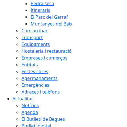
Pedra seca
Itineraris
El Parc del Garraf
Muntanyes del Baix
Com arribar
Transport
Equipaments
Hostaleria i restauració
Empreses i comerços
Entitats
Festes i fires
Agermanaments
Emergències
Adreces i telèfons
Actualitat
Notícies
Agenda
El Butlletí de Begues
Butlletí digital