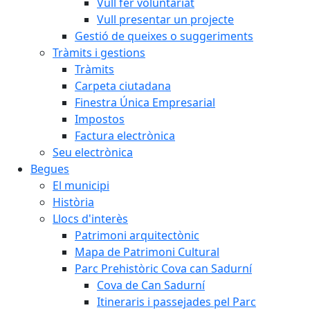
Vull fer voluntariat
Vull presentar un projecte
Gestió de queixes o suggeriments
Tràmits i gestions
Tràmits
Carpeta ciutadana
Finestra Única Empresarial
Impostos
Factura electrònica
Seu electrònica
Begues
El municipi
Història
Llocs d'interès
Patrimoni arquitectònic
Mapa de Patrimoni Cultural
Parc Prehistòric Cova can Sadurní
Cova de Can Sadurní
Itineraris i passejades pel Parc