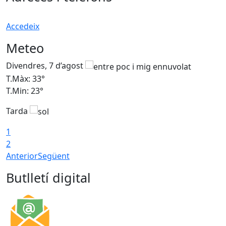
Accedeix
Meteo
Divendres, 7 d’agost
D
T.Màx: 33°
T
T.Min: 23°
T
Tarda
1
2
Anterior
Següent
Butlletí digital