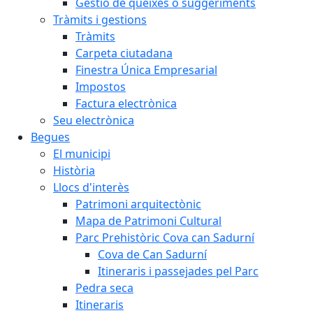
Gestió de queixes o suggeriments
Tràmits i gestions
Tràmits
Carpeta ciutadana
Finestra Única Empresarial
Impostos
Factura electrònica
Seu electrònica
Begues
El municipi
Història
Llocs d'interès
Patrimoni arquitectònic
Mapa de Patrimoni Cultural
Parc Prehistòric Cova can Sadurní
Cova de Can Sadurní
Itineraris i passejades pel Parc
Pedra seca
Itineraris