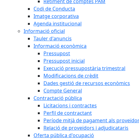
Retiment de comptes PAM
Codi de Conducta
Imatge corporativa
Agenda institucional
Informació oficial
Tauler d'anuncis
Informació econòmica
Pressupost
Pressupost inicial
Execució pressupostària trimestral
Modificacions de crèdit
Dades gestió de recursos econòmics
Compte General
Contractació pública
Licitacions i contractes
Perfil de contractant
Període mitjà de pagament als proveïdo
Relació de proveïdors i adjudicataris
Oferta pública d'ocupació