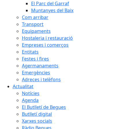
El Parc del Garraf
Muntanyes del Baix
Com arribar
Transport
Equipaments
Hostaleria i restauració
Empreses i comerços
Entitats
Festes i fires
Agermanaments
Emergències
Adreces i telèfons
Actualitat
Notícies
Agenda
El Butlletí de Begues
Butlletí digital
Xarxes socials
Ràdio Begues