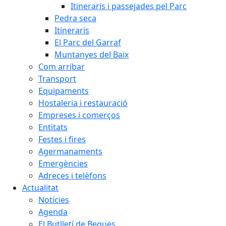
Itineraris i passejades pel Parc
Pedra seca
Itineraris
El Parc del Garraf
Muntanyes del Baix
Com arribar
Transport
Equipaments
Hostaleria i restauració
Empreses i comerços
Entitats
Festes i fires
Agermanaments
Emergències
Adreces i telèfons
Actualitat
Notícies
Agenda
El Butlletí de Begues