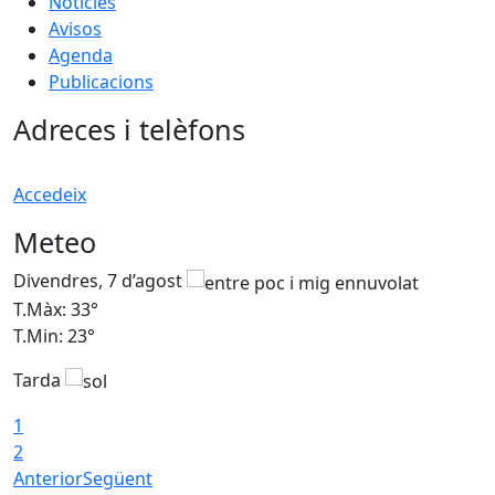
Notícies
Avisos
Agenda
Publicacions
Adreces i telèfons
Accedeix
Meteo
Divendres, 7 d’agost
D
T.Màx: 33°
T
T.Min: 23°
T
Tarda
1
2
Anterior
Següent