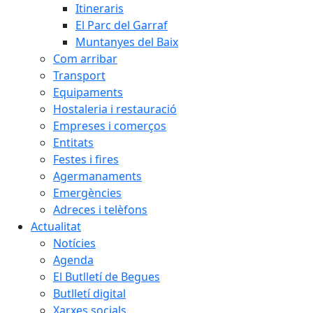
Itineraris
El Parc del Garraf
Muntanyes del Baix
Com arribar
Transport
Equipaments
Hostaleria i restauració
Empreses i comerços
Entitats
Festes i fires
Agermanaments
Emergències
Adreces i telèfons
Actualitat
Notícies
Agenda
El Butlletí de Begues
Butlletí digital
Xarxes socials