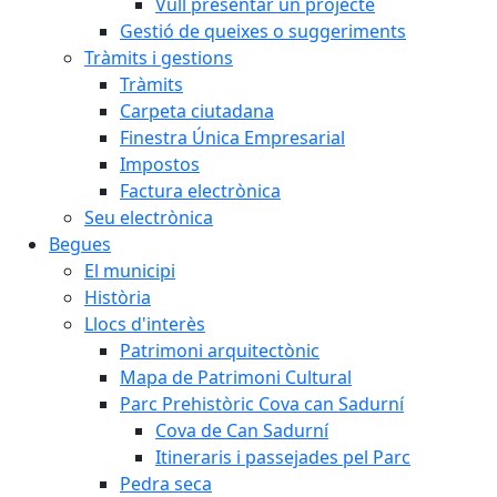
Vull presentar un projecte
Gestió de queixes o suggeriments
Tràmits i gestions
Tràmits
Carpeta ciutadana
Finestra Única Empresarial
Impostos
Factura electrònica
Seu electrònica
Begues
El municipi
Història
Llocs d'interès
Patrimoni arquitectònic
Mapa de Patrimoni Cultural
Parc Prehistòric Cova can Sadurní
Cova de Can Sadurní
Itineraris i passejades pel Parc
Pedra seca