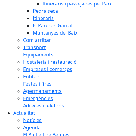
Itineraris i passejades pel Parc
Pedra seca
Itineraris
El Parc del Garraf
Muntanyes del Baix
Com arribar
Transport
Equipaments
Hostaleria i restauració
Empreses i comerços
Entitats
Festes i fires
Agermanaments
Emergències
Adreces i telèfons
Actualitat
Notícies
Agenda
El Butlletí de Begues