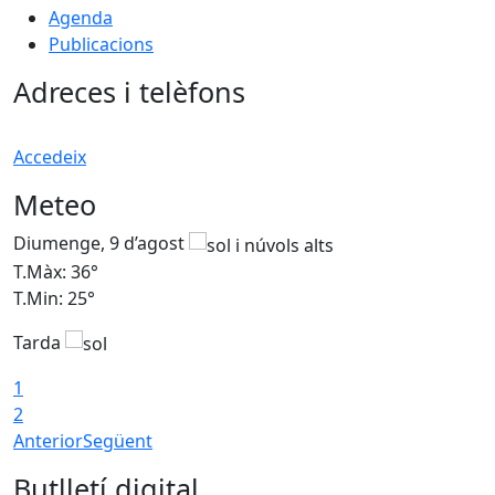
Agenda
Publicacions
Adreces i telèfons
Accedeix
Meteo
Diumenge, 9 d’agost
D
T.Màx: 36°
T
T.Min: 25°
T
Tarda
T
1
2
Anterior
Següent
Butlletí digital