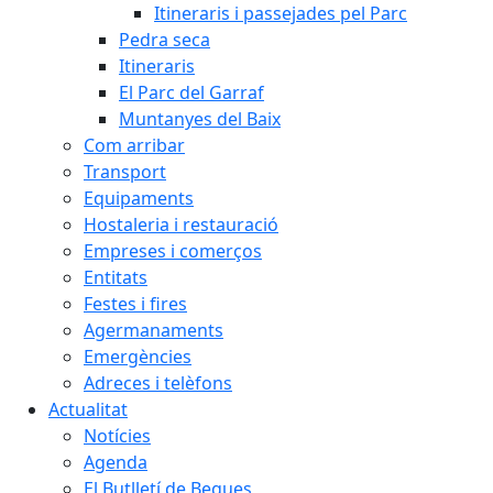
Itineraris i passejades pel Parc
Pedra seca
Itineraris
El Parc del Garraf
Muntanyes del Baix
Com arribar
Transport
Equipaments
Hostaleria i restauració
Empreses i comerços
Entitats
Festes i fires
Agermanaments
Emergències
Adreces i telèfons
Actualitat
Notícies
Agenda
El Butlletí de Begues