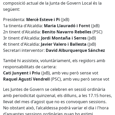
composició actual de la Junta de Govern Local és la
següent:
Presidenta:
Mercè Esteve i Pi
(JxB)
1a tinenta d'Alcaldia:
Maria Llauradó i Fornt
(JxB)
2n tinent d'Alcaldia:
Benito Navarro Rebelles
(PSC)
3r tinent d'Alcaldia:
Jordi Montaña i Serres
(JxB)
4t tinent d'Alcaldia:
Javier Valero i Ballesta
(JxB)
Secretari interventor:
David Alburquerque Sánchez
També hi assisteix, voluntàriament, els regidors amb
responsabilitats de cartera:
Cati Junyent i Priu
(JxB), amb veu però sense vot
Raquel Agustí Vendrell
(PSC), amb veu però sense vot
Les Juntes de Govern se celebren en sessió ordinària
amb periodicitat quinzenal, els dilluns, a les 17.15 hores,
llevat del mes d'agost que no es convoquen sessions.
No obstant això, l'alcaldessa podrà variar el dia i l'hora
d'aquestes sessions ordinàries quan ho estimi