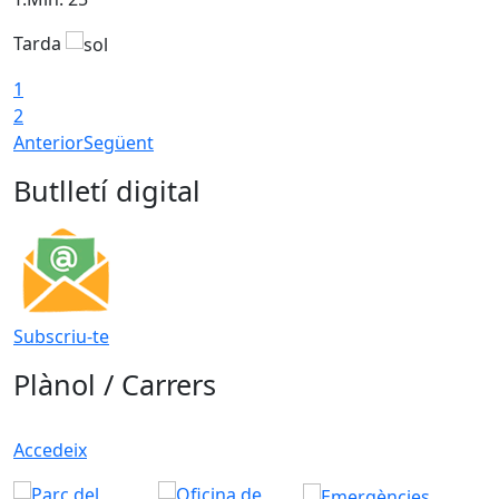
Tarda
T
1
2
Anterior
Següent
Butlletí digital
Subscriu-te
Plànol / Carrers
Accedeix