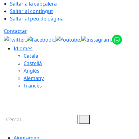
Saltar a la capçalera
Saltar al contingut
Saltar al peu de pàgina
Contactar
Idiomes
Català
Castellà
Anglès
Alemany
Francès
09.08.2026 | 01:20
Cercar:
Ajuntament