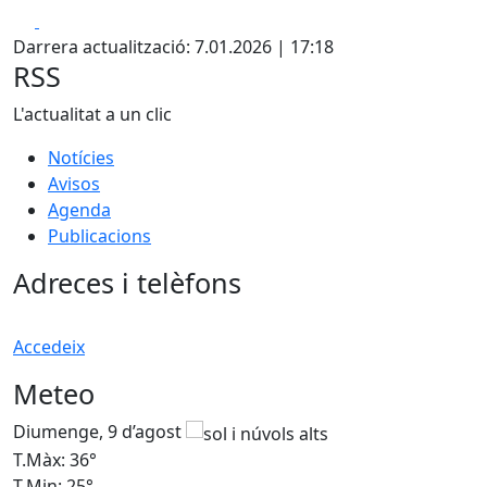
Facebook
X
Darrera actualització: 7.01.2026 | 17:18
RSS
L'actualitat a un clic
Notícies
Avisos
Agenda
Publicacions
Adreces i telèfons
Accedeix
Meteo
Diumenge, 9 d’agost
D
T.Màx: 36°
T
T.Min: 25°
T