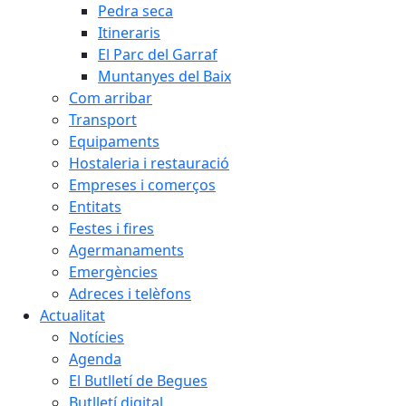
Pedra seca
Itineraris
El Parc del Garraf
Muntanyes del Baix
Com arribar
Transport
Equipaments
Hostaleria i restauració
Empreses i comerços
Entitats
Festes i fires
Agermanaments
Emergències
Adreces i telèfons
Actualitat
Notícies
Agenda
El Butlletí de Begues
Butlletí digital