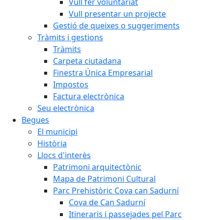
Vull fer voluntariat
Vull presentar un projecte
Gestió de queixes o suggeriments
Tràmits i gestions
Tràmits
Carpeta ciutadana
Finestra Única Empresarial
Impostos
Factura electrònica
Seu electrònica
Begues
El municipi
Història
Llocs d'interès
Patrimoni arquitectònic
Mapa de Patrimoni Cultural
Parc Prehistòric Cova can Sadurní
Cova de Can Sadurní
Itineraris i passejades pel Parc