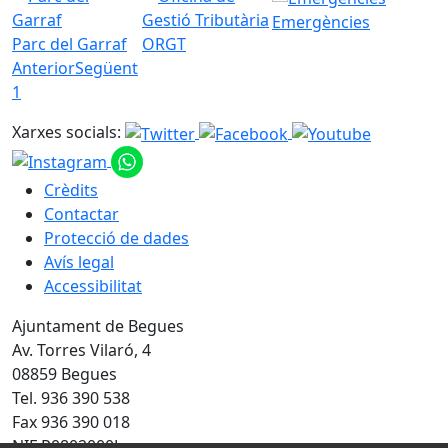
Emergències
Parc del Garraf
ORGT
Anterior
Següent
1
Xarxes socials:
Crèdits
Contactar
Protecció de dades
Avís legal
Accessibilitat
Ajuntament de Begues
Av. Torres Vilaró, 4
08859 Begues
Tel. 936 390 538
Fax 936 390 018
NIF P0802000J