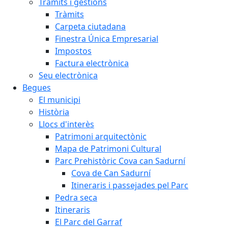
Tràmits i gestions
Tràmits
Carpeta ciutadana
Finestra Única Empresarial
Impostos
Factura electrònica
Seu electrònica
Begues
El municipi
Història
Llocs d'interès
Patrimoni arquitectònic
Mapa de Patrimoni Cultural
Parc Prehistòric Cova can Sadurní
Cova de Can Sadurní
Itineraris i passejades pel Parc
Pedra seca
Itineraris
El Parc del Garraf