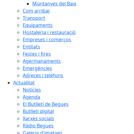
Muntanyes del Baix
Com arribar
Transport
Equipaments
Hostaleria i restauració
Empreses i comerços
Entitats
Festes i fires
Agermanaments
Emergències
Adreces i telèfons
Actualitat
Notícies
Agenda
El Butlletí de Begues
Butlletí digital
Xarxes socials
Ràdio Begues
Galeria d'imatges