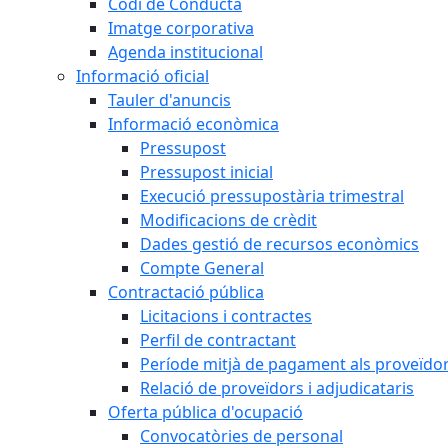
Codi de Conducta
Imatge corporativa
Agenda institucional
Informació oficial
Tauler d'anuncis
Informació econòmica
Pressupost
Pressupost inicial
Execució pressupostària trimestral
Modificacions de crèdit
Dades gestió de recursos econòmics
Compte General
Contractació pública
Licitacions i contractes
Perfil de contractant
Període mitjà de pagament als proveïdo
Relació de proveïdors i adjudicataris
Oferta pública d'ocupació
Convocatòries de personal