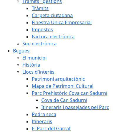
Tràmits i gestions
Tràmits
Carpeta ciutadana
Finestra Única Empresarial
Impostos
Factura electrònica
Seu electrònica
Begues
El municipi
Història
Llocs d'interès
Patrimoni arquitectònic
Mapa de Patrimoni Cultural
Parc Prehistòric Cova can Sadurní
Cova de Can Sadurní
Itineraris i passejades pel Parc
Pedra seca
Itineraris
El Parc del Garraf