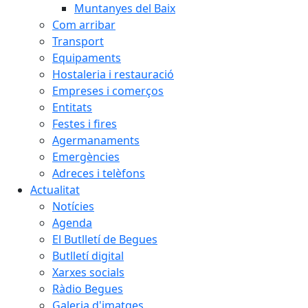
Muntanyes del Baix
Com arribar
Transport
Equipaments
Hostaleria i restauració
Empreses i comerços
Entitats
Festes i fires
Agermanaments
Emergències
Adreces i telèfons
Actualitat
Notícies
Agenda
El Butlletí de Begues
Butlletí digital
Xarxes socials
Ràdio Begues
Galeria d'imatges