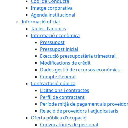
Codi de Conducta
Imatge corporativa
Agenda institucional
Informació oficial
Tauler d'anuncis
Informació econòmica
Pressupost
Pressupost inicial
Execució pressupostària trimestral
Modificacions de crèdit
Dades gestió de recursos econòmics
Compte General
Contractació pública
Licitacions i contractes
Perfil de contractant
Període mitjà de pagament als proveïdo
Relació de proveïdors i adjudicataris
Oferta pública d'ocupació
Convocatòries de personal