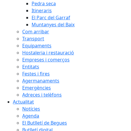
Pedra seca
Itineraris
El Parc del Garraf
Muntanyes del Baix
Com arribar
Transport
Equipaments
Hostaleria i restauració
Empreses i comerços
Entitats
Festes i fires
Agermanaments
Emergències
Adreces i telèfons
Actualitat
Notícies
Agenda
El Butlletí de Begues
Butlletí digital