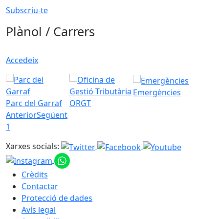
Subscriu-te
Plànol / Carrers
Accedeix
Emergències
Parc del Garraf
ORGT
Anterior
Següent
1
Xarxes socials:
Crèdits
Contactar
Protecció de dades
Avís legal