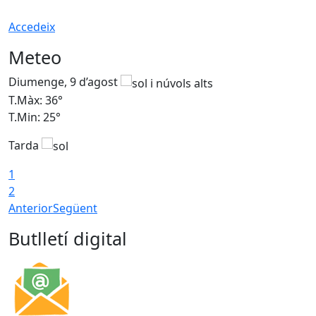
Accedeix
Meteo
Diumenge, 9 d’agost
D
T.Màx: 36°
T
T.Min: 25°
T
Tarda
T
1
2
Anterior
Següent
Butlletí digital