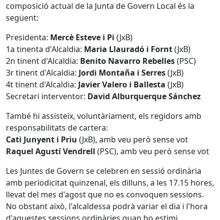
composició actual de la Junta de Govern Local és la
següent:
Presidenta:
Mercè Esteve i Pi
(JxB)
1a tinenta d'Alcaldia:
Maria Llauradó i Fornt
(JxB)
2n tinent d'Alcaldia:
Benito Navarro Rebelles
(PSC)
3r tinent d'Alcaldia:
Jordi Montaña i Serres
(JxB)
4t tinent d'Alcaldia:
Javier Valero i Ballesta
(JxB)
Secretari interventor:
David Alburquerque Sánchez
També hi assisteix, voluntàriament, els regidors amb
responsabilitats de cartera:
Cati Junyent i Priu
(JxB), amb veu però sense vot
Raquel Agustí Vendrell
(PSC), amb veu però sense vot
Les Juntes de Govern se celebren en sessió ordinària
amb periodicitat quinzenal, els dilluns, a les 17.15 hores,
llevat del mes d'agost que no es convoquen sessions.
No obstant això, l'alcaldessa podrà variar el dia i l'hora
d'aquestes sessions ordinàries quan ho estimi