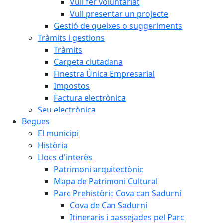
Vull fer voluntariat
Vull presentar un projecte
Gestió de queixes o suggeriments
Tràmits i gestions
Tràmits
Carpeta ciutadana
Finestra Única Empresarial
Impostos
Factura electrònica
Seu electrònica
Begues
El municipi
Història
Llocs d'interès
Patrimoni arquitectònic
Mapa de Patrimoni Cultural
Parc Prehistòric Cova can Sadurní
Cova de Can Sadurní
Itineraris i passejades pel Parc