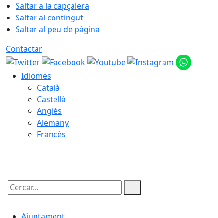
Saltar a la capçalera
Saltar al contingut
Saltar al peu de pàgina
Contactar
Idiomes
Català
Castellà
Anglès
Alemany
Francès
09.08.2026 | 06:10
Cercar:
Ajuntament