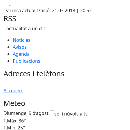
Facebook
X
Darrera actualització: 21.03.2018 | 20:52
RSS
L'actualitat a un clic
Notícies
Avisos
Agenda
Publicacions
Adreces i telèfons
Accedeix
Meteo
Diumenge, 9 d’agost
D
T.Màx: 36°
T
T.Min: 25°
T