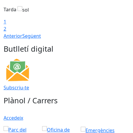
Tarda
T
1
2
Anterior
Següent
Butlletí digital
Subscriu-te
Plànol / Carrers
Accedeix