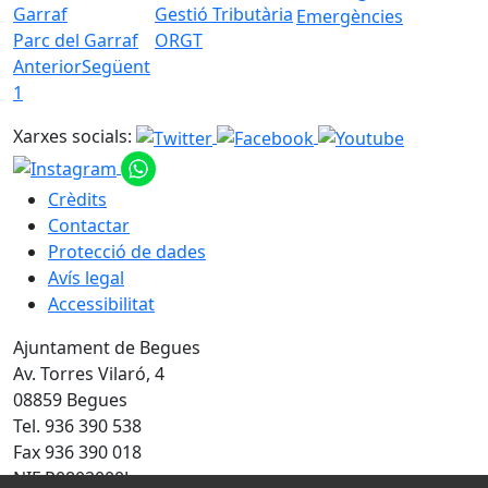
Emergències
Parc del Garraf
ORGT
Anterior
Següent
1
Xarxes socials:
Crèdits
Contactar
Protecció de dades
Avís legal
Accessibilitat
Ajuntament de Begues
Av. Torres Vilaró, 4
08859 Begues
Tel. 936 390 538
Fax 936 390 018
NIF P0802000J