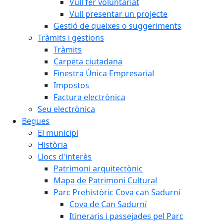
Vull fer voluntariat
Vull presentar un projecte
Gestió de queixes o suggeriments
Tràmits i gestions
Tràmits
Carpeta ciutadana
Finestra Única Empresarial
Impostos
Factura electrònica
Seu electrònica
Begues
El municipi
Història
Llocs d'interès
Patrimoni arquitectònic
Mapa de Patrimoni Cultural
Parc Prehistòric Cova can Sadurní
Cova de Can Sadurní
Itineraris i passejades pel Parc