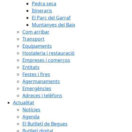
Pedra seca
Itineraris
El Parc del Garraf
Muntanyes del Baix
Com arribar
Transport
Equipaments
Hostaleria i restauració
Empreses i comerços
Entitats
Festes i fires
Agermanaments
Emergències
Adreces i telèfons
Actualitat
Notícies
Agenda
El Butlletí de Begues
Butlletí digital