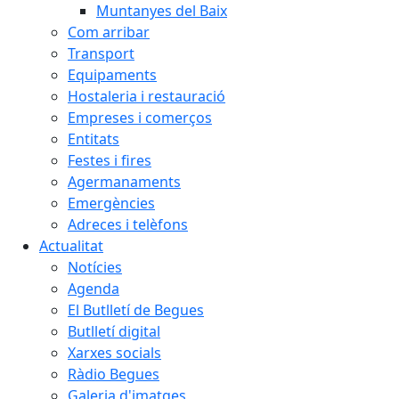
Muntanyes del Baix
Com arribar
Transport
Equipaments
Hostaleria i restauració
Empreses i comerços
Entitats
Festes i fires
Agermanaments
Emergències
Adreces i telèfons
Actualitat
Notícies
Agenda
El Butlletí de Begues
Butlletí digital
Xarxes socials
Ràdio Begues
Galeria d'imatges