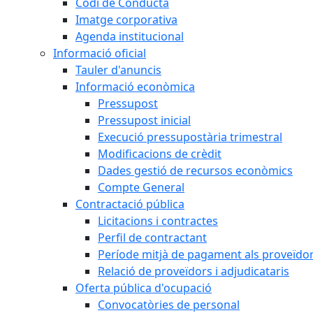
Codi de Conducta
Imatge corporativa
Agenda institucional
Informació oficial
Tauler d'anuncis
Informació econòmica
Pressupost
Pressupost inicial
Execució pressupostària trimestral
Modificacions de crèdit
Dades gestió de recursos econòmics
Compte General
Contractació pública
Licitacions i contractes
Perfil de contractant
Període mitjà de pagament als proveïdo
Relació de proveïdors i adjudicataris
Oferta pública d'ocupació
Convocatòries de personal