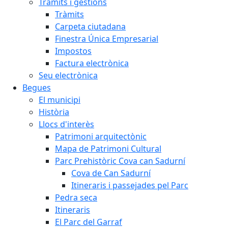
Tràmits i gestions
Tràmits
Carpeta ciutadana
Finestra Única Empresarial
Impostos
Factura electrònica
Seu electrònica
Begues
El municipi
Història
Llocs d'interès
Patrimoni arquitectònic
Mapa de Patrimoni Cultural
Parc Prehistòric Cova can Sadurní
Cova de Can Sadurní
Itineraris i passejades pel Parc
Pedra seca
Itineraris
El Parc del Garraf