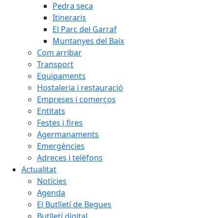
Pedra seca
Itineraris
El Parc del Garraf
Muntanyes del Baix
Com arribar
Transport
Equipaments
Hostaleria i restauració
Empreses i comerços
Entitats
Festes i fires
Agermanaments
Emergències
Adreces i telèfons
Actualitat
Notícies
Agenda
El Butlletí de Begues
Butlletí digital