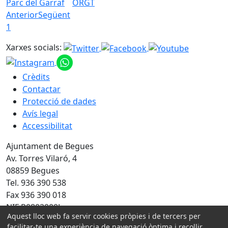
Parc del Garraf
ORGT
Anterior
Següent
1
Xarxes socials:
Crèdits
Contactar
Protecció de dades
Avís legal
Accessibilitat
Ajuntament de Begues
Av. Torres Vilaró, 4
08859 Begues
Tel. 936 390 538
Fax 936 390 018
NIF P0802000J
Aquest lloc web fa servir cookies pròpies i de tercers per
facilitar-te una experiència de navegació òptima i recollir
Amb la col·laboració de: