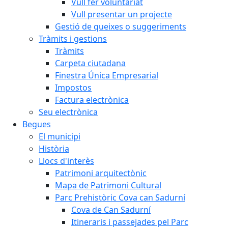
Vull fer voluntariat
Vull presentar un projecte
Gestió de queixes o suggeriments
Tràmits i gestions
Tràmits
Carpeta ciutadana
Finestra Única Empresarial
Impostos
Factura electrònica
Seu electrònica
Begues
El municipi
Història
Llocs d'interès
Patrimoni arquitectònic
Mapa de Patrimoni Cultural
Parc Prehistòric Cova can Sadurní
Cova de Can Sadurní
Itineraris i passejades pel Parc