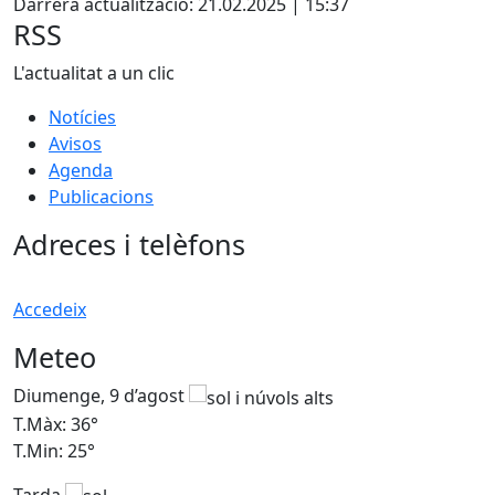
Darrera actualització: 21.02.2025 | 15:37
RSS
L'actualitat a un clic
Notícies
Avisos
Agenda
Publicacions
Adreces i telèfons
Accedeix
Meteo
Diumenge, 9 d’agost
D
T.Màx: 36°
T
T.Min: 25°
T
Tarda
T