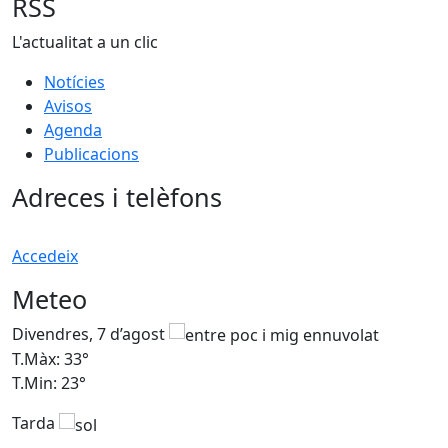
RSS
L'actualitat a un clic
Notícies
Avisos
Agenda
Publicacions
Adreces i telèfons
Accedeix
Meteo
Divendres, 7 d’agost
D
T.Màx: 33°
T
T.Min: 23°
T
Tarda