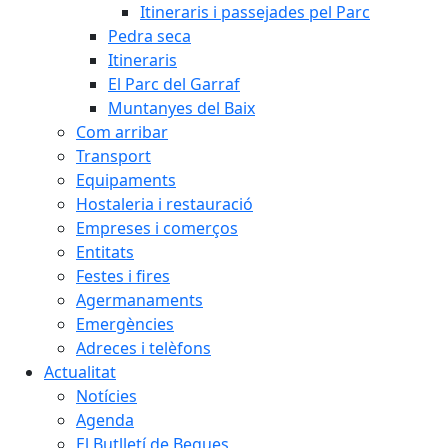
Itineraris i passejades pel Parc
Pedra seca
Itineraris
El Parc del Garraf
Muntanyes del Baix
Com arribar
Transport
Equipaments
Hostaleria i restauració
Empreses i comerços
Entitats
Festes i fires
Agermanaments
Emergències
Adreces i telèfons
Actualitat
Notícies
Agenda
El Butlletí de Begues