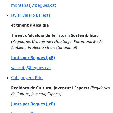
montanasj@begues.cat
Javier Valero Ballesta
Javier Valero Ballesta
4t tinent d'alcaldia
Tinent d'alcaldia de Territori i Sostenibilitat
(Regidories Urbanisme i Habitatge; Patrimoni; Medi
Ambient; Protecció i Benestar animal)
Junts per Begues (JxB)
valerobj@begues.cat
Cati Junyent Priu
Cati Junyent Priu
Regidora de Cultura, Joventut i Esports
(Regidories
de Cultura; Joventut; Esports)
Junts per Begues (JxB)