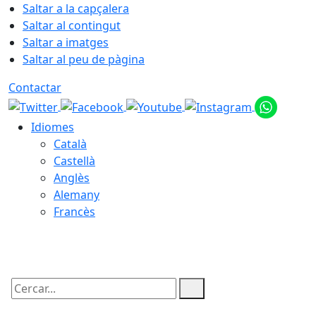
Saltar a la capçalera
Saltar al contingut
Saltar a imatges
Saltar al peu de pàgina
Contactar
Idiomes
Català
Castellà
Anglès
Alemany
Francès
07.08.2026 | 07:32
Cercar: