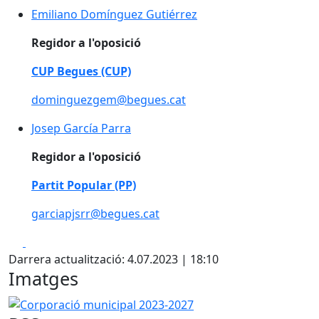
Emiliano Domínguez Gutiérrez
Emiliano Domínguez Gutiérrez
Regidor a l'oposició
CUP Begues (CUP)
dominguezgem@begues.cat
Josep García Parra
Josep García Parra
Regidor a l'oposició
Partit Popular (PP)
garciapjsrr@begues.cat
Facebook
X
Darrera actualització: 4.07.2023 | 18:10
Imatges
Corporació municipal 2023-2027