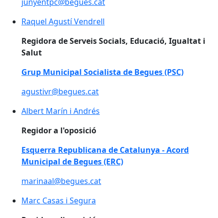
junyentpc@begues.cat
Raquel Agustí Vendrell
Raquel Agustí Vendrell
Regidora de Serveis Socials, Educació, Igualtat i
Salut
Grup Municipal Socialista de Begues (PSC)
agustivr@begues.cat
Albert Marín i Andrés
Albert Marín i Andrés
Regidor a l'oposició
Esquerra Republicana de Catalunya - Acord
Municipal de Begues (ERC)
marinaal@begues.cat
Marc Casas i Segura
Marc Casas i Segura