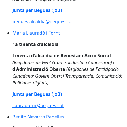
Junts per Begues (JxB)
begues.alcaldia@begues.cat
Maria Llauradó i Fornt
Maria Llauradó i Fornt
1a tinenta d'alcaldia
Tinenta d'alcaldia de Benestar i Acció Social
(Regidories de Gent Gran; Solidaritat i Cooperació)
i
d'Administració Oberta
(Regidories de Participació
Ciutadana; Govern Obert i Transparència; Comunicació;
Polítiques digitals).
Junts per Begues (JxB)
llauradofm@begues.cat
Benito Navarro Rebelles
Benito Navarro Rebelles