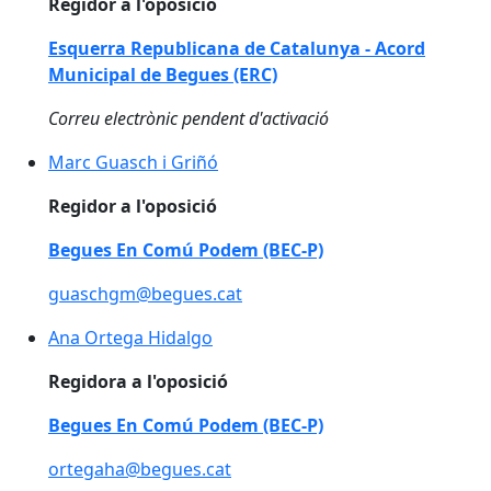
Regidor a l'oposició
Esquerra Republicana de Catalunya - Acord
Municipal de Begues (ERC)
Correu electrònic pendent d'activació
Marc Guasch i Griñó
Marc Guasch i Griñó
Regidor a l'oposició
Begues En Comú Podem (BEC-P)
guaschgm@begues.cat
Ana Ortega Hidalgo
Ana Ortega Hidalgo
Regidora a l'oposició
Begues En Comú Podem (BEC-P)
ortegaha@begues.cat