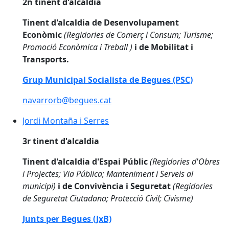
2n tinent d'alcaldia
Tinent d'alcaldia de Desenvolupament
Econòmic
(Regidories de Comerç i Consum; Turisme;
Promoció Econòmica i Treball )
i de Mobilitat i
Transports.
Grup Municipal Socialista de Begues (PSC)
navarrorb@begues.cat
Jordi Montaña i Serres
Jordi Montaña i Serres
3r tinent d'alcaldia
Tinent d'alcaldia d'Espai Públic
(Regidories d'Obres
i Projectes; Via Pública; Manteniment i Serveis al
municipi)
i de Convivència i Seguretat
(Regidories
de Seguretat Ciutadana; Protecció Civil; Civisme)
Junts per Begues (JxB)