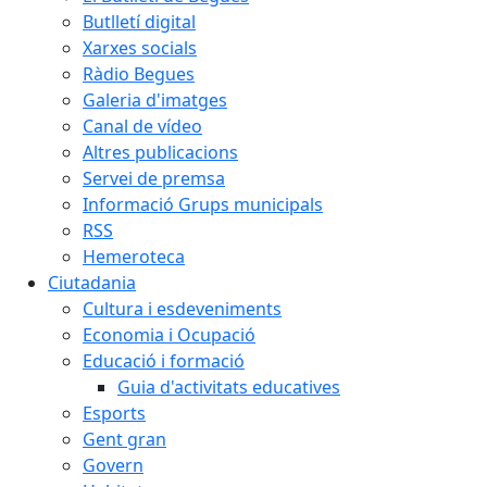
Butlletí digital
Xarxes socials
Ràdio Begues
Galeria d'imatges
Canal de vídeo
Altres publicacions
Servei de premsa
Informació Grups municipals
RSS
Hemeroteca
Ciutadania
Cultura i esdeveniments
Economia i Ocupació
Educació i formació
Guia d'activitats educatives
Esports
Gent gran
Govern