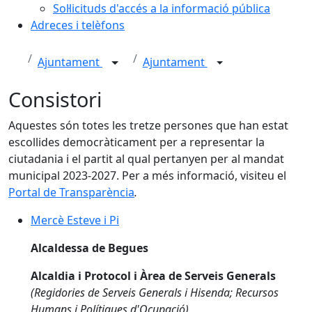
Sol·licituds d'accés a la informació pública
Adreces i telèfons
Ajuntament
Ajuntament
Consistori
Aquestes són totes les tretze persones que han estat
escollides democràticament per a representar la
ciutadania i el partit al qual pertanyen per al mandat
municipal 2023-2027. Per a més informació, visiteu el
Portal de Transparència
.
Mercè Esteve i Pi
Mercè Esteve i Pi
Alcaldessa de Begues
Alcaldia i Protocol i Àrea de Serveis Generals
(Regidories de Serveis Generals i Hisenda; Recursos
Humans i Polítiques d'Ocupació)