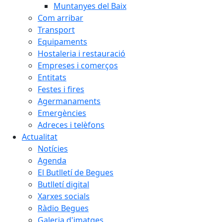
Muntanyes del Baix
Com arribar
Transport
Equipaments
Hostaleria i restauració
Empreses i comerços
Entitats
Festes i fires
Agermanaments
Emergències
Adreces i telèfons
Actualitat
Notícies
Agenda
El Butlletí de Begues
Butlletí digital
Xarxes socials
Ràdio Begues
Galeria d'imatges