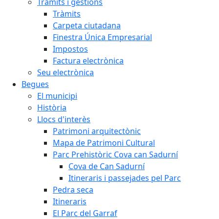
Tràmits i gestions
Tràmits
Carpeta ciutadana
Finestra Única Empresarial
Impostos
Factura electrònica
Seu electrònica
Begues
El municipi
Història
Llocs d'interès
Patrimoni arquitectònic
Mapa de Patrimoni Cultural
Parc Prehistòric Cova can Sadurní
Cova de Can Sadurní
Itineraris i passejades pel Parc
Pedra seca
Itineraris
El Parc del Garraf