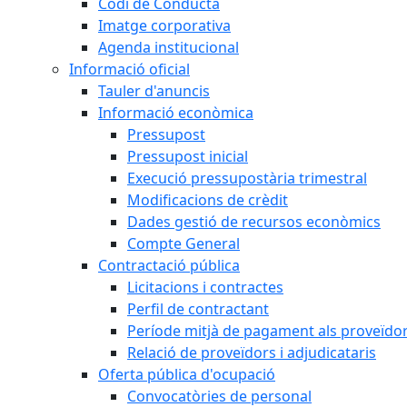
Codi de Conducta
Imatge corporativa
Agenda institucional
Informació oficial
Tauler d'anuncis
Informació econòmica
Pressupost
Pressupost inicial
Execució pressupostària trimestral
Modificacions de crèdit
Dades gestió de recursos econòmics
Compte General
Contractació pública
Licitacions i contractes
Perfil de contractant
Període mitjà de pagament als proveïdo
Relació de proveïdors i adjudicataris
Oferta pública d'ocupació
Convocatòries de personal