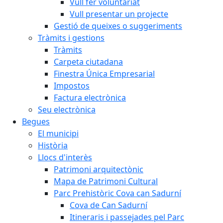
Vull fer voluntariat
Vull presentar un projecte
Gestió de queixes o suggeriments
Tràmits i gestions
Tràmits
Carpeta ciutadana
Finestra Única Empresarial
Impostos
Factura electrònica
Seu electrònica
Begues
El municipi
Història
Llocs d'interès
Patrimoni arquitectònic
Mapa de Patrimoni Cultural
Parc Prehistòric Cova can Sadurní
Cova de Can Sadurní
Itineraris i passejades pel Parc