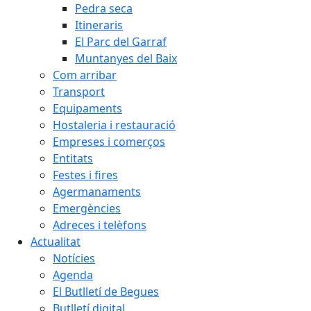
Pedra seca
Itineraris
El Parc del Garraf
Muntanyes del Baix
Com arribar
Transport
Equipaments
Hostaleria i restauració
Empreses i comerços
Entitats
Festes i fires
Agermanaments
Emergències
Adreces i telèfons
Actualitat
Notícies
Agenda
El Butlletí de Begues
Butlletí digital