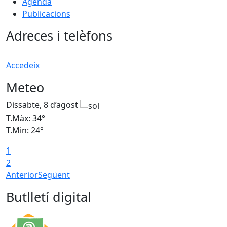
Agenda
Publicacions
Adreces i telèfons
Accedeix
Meteo
Dissabte, 8 d’agost
D
T.Màx: 34°
T
T.Min: 24°
T
1
2
Anterior
Següent
Butlletí digital