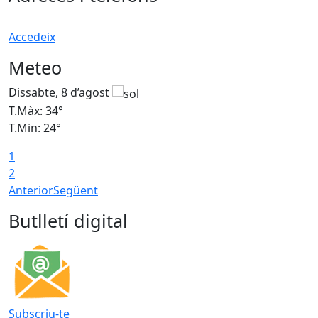
Accedeix
Meteo
Dissabte, 8 d’agost
D
T.Màx: 34°
T
T.Min: 24°
T
1
2
Anterior
Següent
Butlletí digital
Subscriu-te