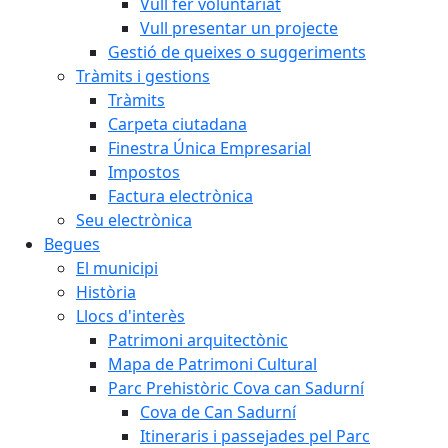
Vull fer voluntariat
Vull presentar un projecte
Gestió de queixes o suggeriments
Tràmits i gestions
Tràmits
Carpeta ciutadana
Finestra Única Empresarial
Impostos
Factura electrònica
Seu electrònica
Begues
El municipi
Història
Llocs d'interès
Patrimoni arquitectònic
Mapa de Patrimoni Cultural
Parc Prehistòric Cova can Sadurní
Cova de Can Sadurní
Itineraris i passejades pel Parc