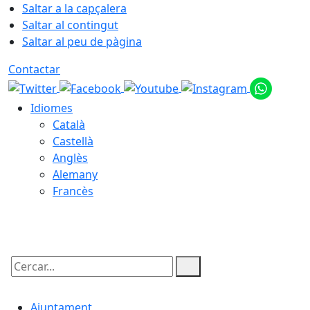
Saltar a la capçalera
Saltar al contingut
Saltar al peu de pàgina
Contactar
Idiomes
Català
Castellà
Anglès
Alemany
Francès
07.08.2026 | 21:09
Cercar:
Ajuntament