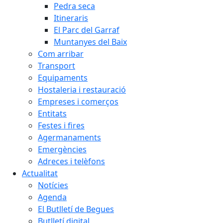
Pedra seca
Itineraris
El Parc del Garraf
Muntanyes del Baix
Com arribar
Transport
Equipaments
Hostaleria i restauració
Empreses i comerços
Entitats
Festes i fires
Agermanaments
Emergències
Adreces i telèfons
Actualitat
Notícies
Agenda
El Butlletí de Begues
Butlletí digital