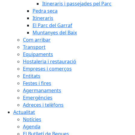
Itineraris i passejades pel Parc
Pedra seca
Itineraris
El Parc del Garraf
Muntanyes del Baix
Com arribar
Transport
Equipaments
Hostaleria i restauració
Empreses i comerços
Entitats
Festes i fires
Agermanaments
Emergències
Adreces i telèfons
Actualitat
Notícies
Agenda
El Butlletí de Begues