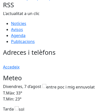
RSS
L'actualitat a un clic
Notícies
Avisos
Agenda
Publicacions
Adreces i telèfons
Accedeix
Meteo
Divendres, 7 d’agost
D
T.Màx: 33°
T
T.Min: 23°
T
Tarda