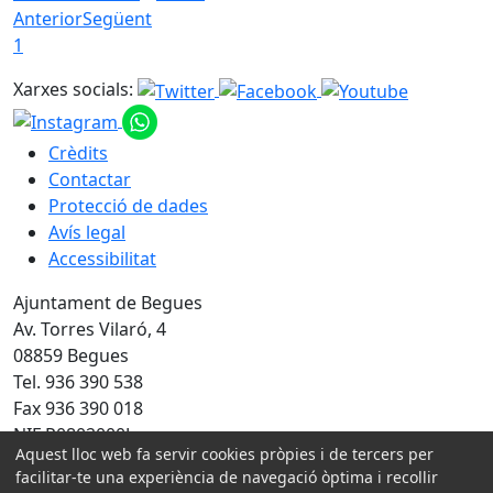
Anterior
Següent
1
Xarxes socials:
Crèdits
Contactar
Protecció de dades
Avís legal
Accessibilitat
Ajuntament de Begues
Av. Torres Vilaró, 4
08859 Begues
Tel. 936 390 538
Fax 936 390 018
NIF P0802000J
Aquest lloc web fa servir cookies pròpies i de tercers per
facilitar-te una experiència de navegació òptima i recollir
Amb la col·laboració de: