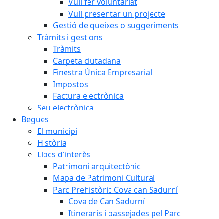
Vull fer voluntariat
Vull presentar un projecte
Gestió de queixes o suggeriments
Tràmits i gestions
Tràmits
Carpeta ciutadana
Finestra Única Empresarial
Impostos
Factura electrònica
Seu electrònica
Begues
El municipi
Història
Llocs d'interès
Patrimoni arquitectònic
Mapa de Patrimoni Cultural
Parc Prehistòric Cova can Sadurní
Cova de Can Sadurní
Itineraris i passejades pel Parc