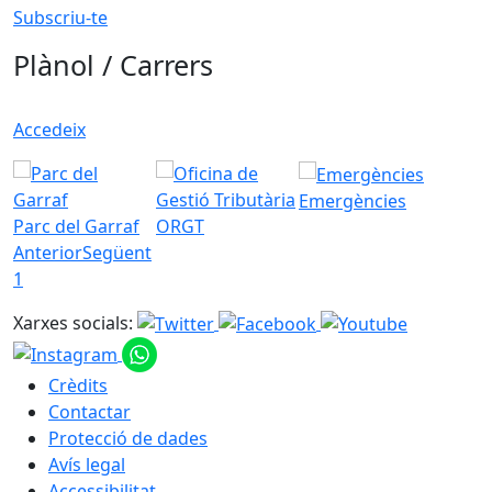
Subscriu-te
Plànol / Carrers
Accedeix
Emergències
Parc del Garraf
ORGT
Anterior
Següent
1
Xarxes socials:
Crèdits
Contactar
Protecció de dades
Avís legal
Accessibilitat