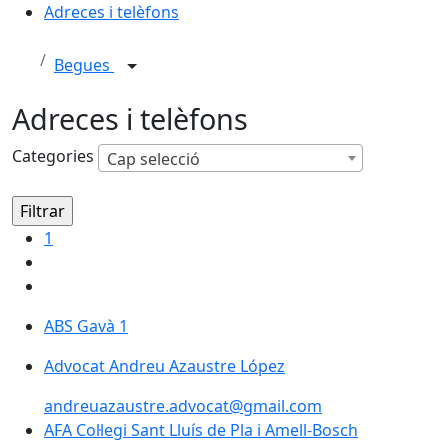
Adreces i telèfons
Begues
Adreces i telèfons
Categories
Cap selecció
1
ABS Gavà 1
Advocat Andreu Azaustre López
andreuazaustre.advocat@gmail.com
AFA Col·legi Sant Lluís de Pla i Amell-Bosch
AFA Col·legi Sant Lluís de Pla i Amell-Bosch