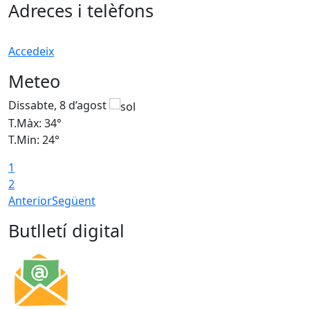
Adreces i telèfons
Accedeix
Meteo
Dissabte, 8 d’agost
D
T.Màx: 34°
T
T.Min: 24°
T
1
2
Anterior
Següent
Butlletí digital