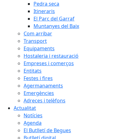
Pedra seca
Itineraris
El Parc del Garraf
Muntanyes del Baix
Com arribar
Transport
Equipaments
Hostaleria i restauració
Empreses i comerços
Entitats
Festes i fires
Agermanaments
Emergències
Adreces i telèfons
Actualitat
Notícies
Agenda
El Butlletí de Begues
Butlletí digital