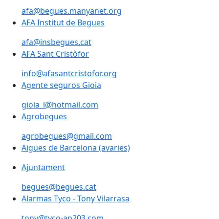
afa@begues.manyanet.org
AFA Institut de Begues
AFA Institut de Begues
afa@insbegues.cat
AFA Sant Cristòfor
AFA Sant Cristòfor
info@afasantcristofor.org
Agente seguros Gioia
gioia_l@hotmail.com
Agrobegues
agrobegues@gmail.com
Aigües de Barcelona (avaries)
Ajuntament
Ajuntament
begues@begues.cat
Alarmas Tyco - Tony Vilarrasa
tony@tyco-ap203.com