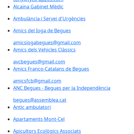
Alcaina Gabinet Mèdic
Ambulància i Servei d'Urgències
Amics del Ioga de Begues
Amics del Ioga de Begues
amicsiogabegues@gmail.com
Amics dels Vehicles Clàssics
Amics dels Vehicles Clàssics
avcbegues@gmail.com
Amics Franco-Catalans de Begues
Amics Franco-Catalans de Begues
amicsfcb@gmail.com
ANC Begues - Begues per la Independència
ANC Begues - Begues per la Independència
begues@assemblea.cat
Antic ambulatori
Antic ambulatori
Apartaments Mont-Cel
Apicultors Ecològics Associats
Apicultors Ecològics Associats