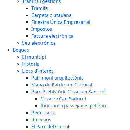
Tràmits i gestions
Tràmits
Carpeta ciutadana
Finestra Única Empresarial
Impostos
Factura electrònica
Seu electrònica
Begues
El municipi
Història
Llocs d'interès
Patrimoni arquitectònic
Mapa de Patrimoni Cultural
Parc Prehistòric Cova can Sadurní
Cova de Can Sadurní
Itineraris i passejades pel Parc
Pedra seca
Itineraris
El Parc del Garraf