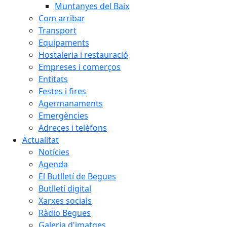
Muntanyes del Baix
Com arribar
Transport
Equipaments
Hostaleria i restauració
Empreses i comerços
Entitats
Festes i fires
Agermanaments
Emergències
Adreces i telèfons
Actualitat
Notícies
Agenda
El Butlletí de Begues
Butlletí digital
Xarxes socials
Ràdio Begues
Galeria d'imatges