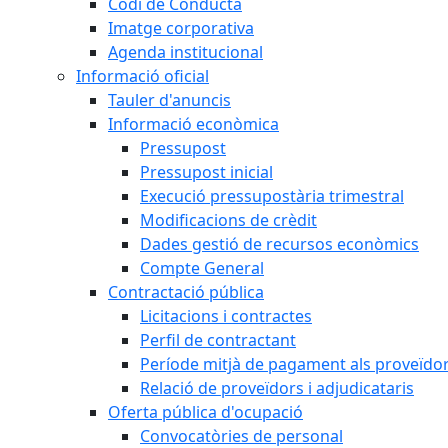
Codi de Conducta
Imatge corporativa
Agenda institucional
Informació oficial
Tauler d'anuncis
Informació econòmica
Pressupost
Pressupost inicial
Execució pressupostària trimestral
Modificacions de crèdit
Dades gestió de recursos econòmics
Compte General
Contractació pública
Licitacions i contractes
Perfil de contractant
Període mitjà de pagament als proveïdo
Relació de proveïdors i adjudicataris
Oferta pública d'ocupació
Convocatòries de personal