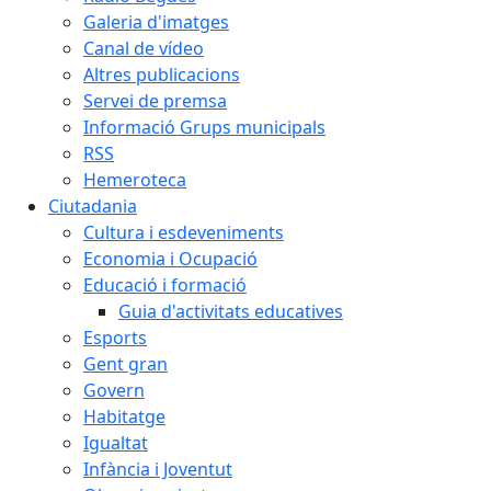
Galeria d'imatges
Canal de vídeo
Altres publicacions
Servei de premsa
Informació Grups municipals
RSS
Hemeroteca
Ciutadania
Cultura i esdeveniments
Economia i Ocupació
Educació i formació
Guia d'activitats educatives
Esports
Gent gran
Govern
Habitatge
Igualtat
Infància i Joventut