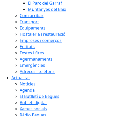
El Parc del Garraf
Muntanyes del Baix
Com arribar
Transport
Equipaments
Hostaleria i restauració
Empreses i comerços
Entitats
Festes i fires
Agermanaments
Emergències
Adreces i telèfons
Actualitat
Notícies
Agenda
El Butlletí de Begues
Butlletí digital
Xarxes socials
Ràdio Begues