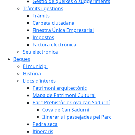
Gestió de queixes o suggeriments
Tràmits i gestions
Tràmits
Carpeta ciutadana
Finestra Única Empresarial
Impostos
Factura electrònica
Seu electrònica
Begues
El municipi
Història
Llocs d'interès
Patrimoni arquitectònic
Mapa de Patrimoni Cultural
Parc Prehistòric Cova can Sadurní
Cova de Can Sadurní
Itineraris i passejades pel Parc
Pedra seca
Itineraris