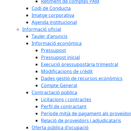
Retiment de comptes PAM
Codi de Conducta
Imatge corporativa
Agenda institucional
Informació oficial
Tauler d'anuncis
Informació econòmica
Pressupost
Pressupost inicial
Execució pressupostària trimestral
Modificacions de crèdit
Dades gestió de recursos econòmics
Compte General
Contractació pública
Licitacions i contractes
Perfil de contractant
Període mitjà de pagament als proveïdo
Relació de proveïdors i adjudicataris
Oferta pública d'ocupació