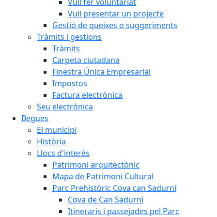
Vull fer voluntariat
Vull presentar un projecte
Gestió de queixes o suggeriments
Tràmits i gestions
Tràmits
Carpeta ciutadana
Finestra Única Empresarial
Impostos
Factura electrònica
Seu electrònica
Begues
El municipi
Història
Llocs d'interès
Patrimoni arquitectònic
Mapa de Patrimoni Cultural
Parc Prehistòric Cova can Sadurní
Cova de Can Sadurní
Itineraris i passejades pel Parc