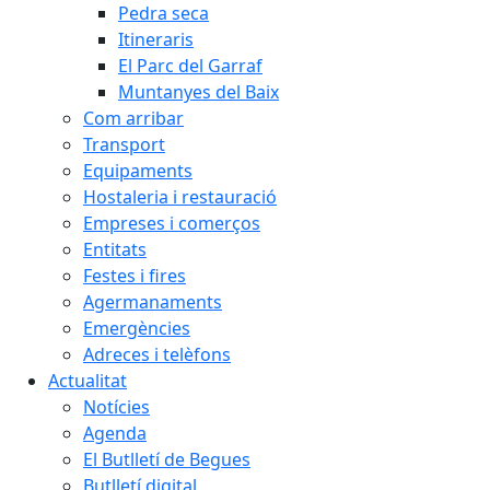
Pedra seca
Itineraris
El Parc del Garraf
Muntanyes del Baix
Com arribar
Transport
Equipaments
Hostaleria i restauració
Empreses i comerços
Entitats
Festes i fires
Agermanaments
Emergències
Adreces i telèfons
Actualitat
Notícies
Agenda
El Butlletí de Begues
Butlletí digital