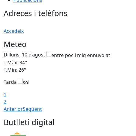
Publicacions
Adreces i telèfons
Accedeix
Meteo
Dilluns, 10 d’agost
D
T.Màx: 34°
T
T.Min: 26°
T
Tarda
T
1
2
Anterior
Següent
Butlletí digital