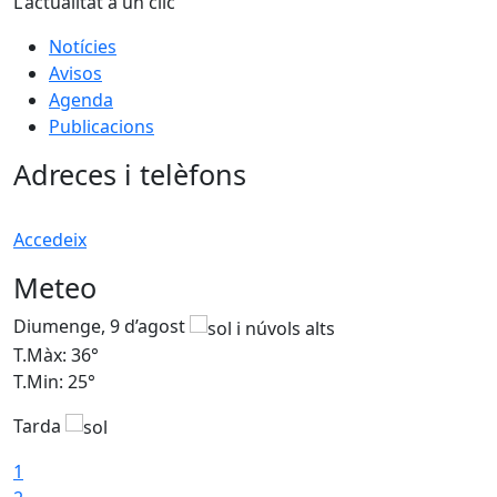
L'actualitat a un clic
Notícies
Avisos
Agenda
Publicacions
Adreces i telèfons
Accedeix
Meteo
Diumenge, 9 d’agost
D
T.Màx: 36°
T
T.Min: 25°
T
Tarda
T
1