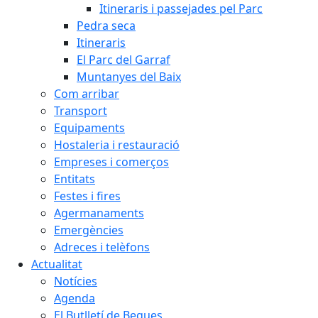
Itineraris i passejades pel Parc
Pedra seca
Itineraris
El Parc del Garraf
Muntanyes del Baix
Com arribar
Transport
Equipaments
Hostaleria i restauració
Empreses i comerços
Entitats
Festes i fires
Agermanaments
Emergències
Adreces i telèfons
Actualitat
Notícies
Agenda
El Butlletí de Begues