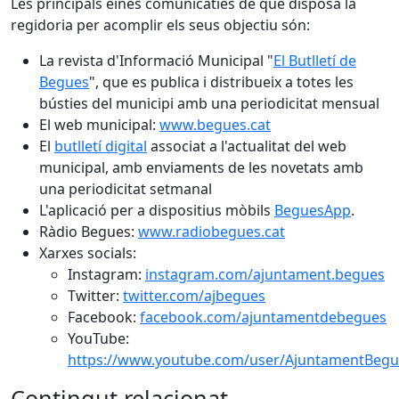
Les principals eines comunicaties de que disposa la
regidoria per acomplir els seus objectiu són:
La revista d'Informació Municipal "
El Butlletí de
Begues
", que es publica i distribueix a totes les
bústies del municipi amb una periodicitat mensual
El web municipal:
www.begues.cat
El
butlletí digital
associat a l'actualitat del web
municipal, amb enviaments de les novetats amb
una periodicitat setmanal
L'aplicació per a dispositius mòbils
BeguesApp
.
Ràdio Begues:
www.radiobegues.cat
Xarxes socials:
Instagram:
instagram.com/ajuntament.begues
Twitter:
twitter.com/ajbegues
Facebook:
facebook.com/ajuntamentdebegues
YouTube:
https://www.youtube.com/user/AjuntamentBegu
Contingut relacionat