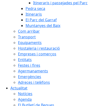
Itineraris i passejades pel Parc
Pedra seca
Itineraris
El Parc del Garraf
Muntanyes del Baix
Com arribar
Transport
Equipaments
Hostaleria i restauració
Empreses i comerços
Entitats
Festes i fires
Agermanaments
Emergències
Adreces i telèfons
Actualitat
Notícies
Agenda
El Butlletí de Begues