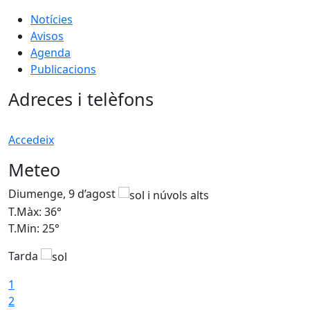
Notícies
Avisos
Agenda
Publicacions
Adreces i telèfons
Accedeix
Meteo
Diumenge, 9 d’agost
D
T.Màx: 36°
T
T.Min: 25°
T
Tarda
T
1
2