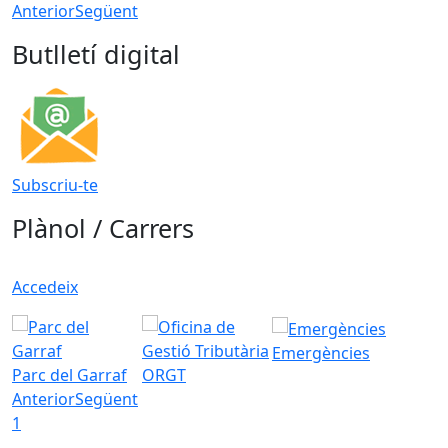
Anterior
Següent
Butlletí digital
Subscriu-te
Plànol / Carrers
Accedeix
Emergències
Parc del Garraf
ORGT
Anterior
Següent
1