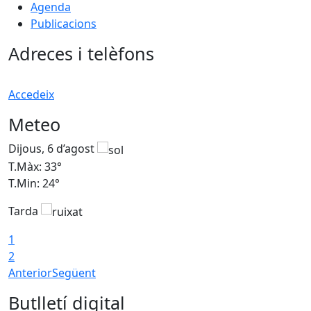
Agenda
Publicacions
Adreces i telèfons
Accedeix
Meteo
Dijous, 6 d’agost
D
T.Màx: 33°
T
T.Min: 24°
T
Tarda
1
2
Anterior
Següent
Butlletí digital