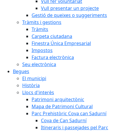
Vull fer voluntariat
Vull presentar un projecte
Gestió de queixes o suggeriments
Tràmits i gestions
Tràmits
Carpeta ciutadana
Finestra Única Empresarial
Impostos
Factura electrònica
Seu electrònica
Begues
El municipi
Història
Llocs d'interès
Patrimoni arquitectònic
Mapa de Patrimoni Cultural
Parc Prehistòric Cova can Sadurní
Cova de Can Sadurní
Itineraris i passejades pel Parc