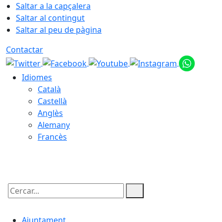
Saltar a la capçalera
Saltar al contingut
Saltar al peu de pàgina
Contactar
Idiomes
Català
Castellà
Anglès
Alemany
Francès
06.08.2026 | 04:27
Cercar:
Ajuntament