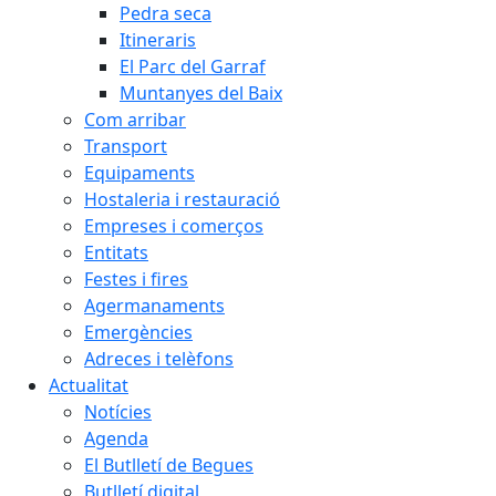
Pedra seca
Itineraris
El Parc del Garraf
Muntanyes del Baix
Com arribar
Transport
Equipaments
Hostaleria i restauració
Empreses i comerços
Entitats
Festes i fires
Agermanaments
Emergències
Adreces i telèfons
Actualitat
Notícies
Agenda
El Butlletí de Begues
Butlletí digital