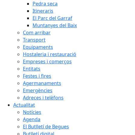
Pedra seca
Itineraris
El Parc del Garraf
Muntanyes del Baix
Com arribar
Transport
Equipaments
Hostaleria i restauració
Empreses i comerços
Entitats
Festes i fires
Agermanaments
Emergències
Adreces i telèfons
Actualitat
Notícies
Agenda
El Butlletí de Begues
Butlletí digital