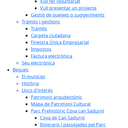
Vull fer voluntariat
Vull presentar un projecte
Gestió de queixes o suggeriments
Tràmits i gestions
Tràmits
Carpeta ciutadana
Finestra Única Empresarial
Impostos
Factura electrònica
Seu electrònica
Begues
El municipi
Història
Llocs d'interès
Patrimoni arquitectònic
Mapa de Patrimoni Cultural
Parc Prehistòric Cova can Sadurní
Cova de Can Sadurní
Itineraris i passejades pel Parc