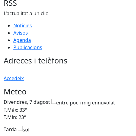
RSS
L'actualitat a un clic
Notícies
Avisos
Agenda
Publicacions
Adreces i telèfons
Accedeix
Meteo
Divendres, 7 d’agost
D
T.Màx: 33°
T
T.Min: 23°
T
Tarda