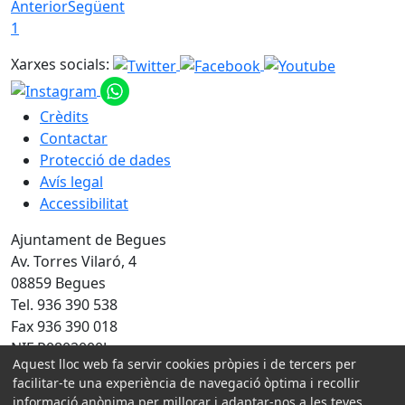
Anterior
Següent
1
Xarxes socials:
Crèdits
Contactar
Protecció de dades
Avís legal
Accessibilitat
Ajuntament de Begues
Av. Torres Vilaró, 4
08859 Begues
Tel. 936 390 538
Fax 936 390 018
NIF P0802000J
Aquest lloc web fa servir cookies pròpies i de tercers per
facilitar-te una experiència de navegació òptima i recollir
Amb la col·laboració de:
informació anònima per millorar i adaptar-nos a les teves