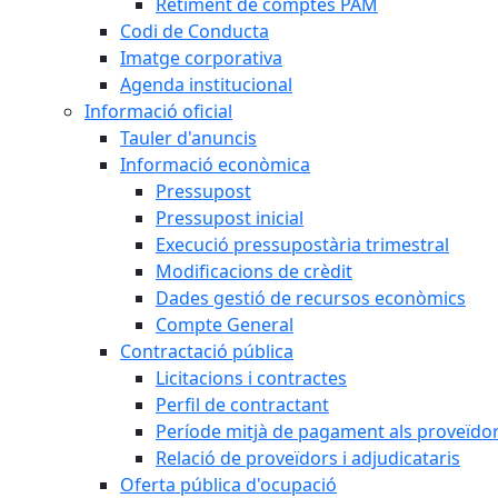
Retiment de comptes PAM
Codi de Conducta
Imatge corporativa
Agenda institucional
Informació oficial
Tauler d'anuncis
Informació econòmica
Pressupost
Pressupost inicial
Execució pressupostària trimestral
Modificacions de crèdit
Dades gestió de recursos econòmics
Compte General
Contractació pública
Licitacions i contractes
Perfil de contractant
Període mitjà de pagament als proveïdo
Relació de proveïdors i adjudicataris
Oferta pública d'ocupació