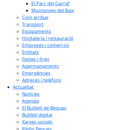
El Parc del Garraf
Muntanyes del Baix
Com arribar
Transport
Equipaments
Hostaleria i restauració
Empreses i comerços
Entitats
Festes i fires
Agermanaments
Emergències
Adreces i telèfons
Actualitat
Notícies
Agenda
El Butlletí de Begues
Butlletí digital
Xarxes socials
Ràdio Begues