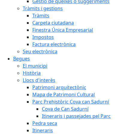
Gestió de queixes o suggeriments
Tràmits i gestions
Tràmits
Carpeta ciutadana
Finestra Única Empresarial
Impostos
Factura electrònica
Seu electrònica
Begues
El municipi
Història
Llocs d'interès
Patrimoni arquitectònic
Mapa de Patrimoni Cultural
Parc Prehistòric Cova can Sadurní
Cova de Can Sadurní
Itineraris i passejades pel Parc
Pedra seca
Itineraris