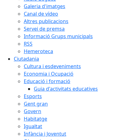
Galeria d'imatges
Canal de vídeo
Altres publicacions
Servei de premsa
Informació Grups municipals
RSS
Hemeroteca
Ciutadania
Cultura i esdeveniments
Economia i Ocupació
Educació i formació
Guia d'activitats educatives
Esports
Gent gran
Govern
Habitatge
Igualtat
Infància i Joventut