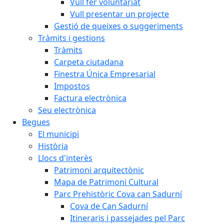
Vull fer voluntariat
Vull presentar un projecte
Gestió de queixes o suggeriments
Tràmits i gestions
Tràmits
Carpeta ciutadana
Finestra Única Empresarial
Impostos
Factura electrònica
Seu electrònica
Begues
El municipi
Història
Llocs d'interès
Patrimoni arquitectònic
Mapa de Patrimoni Cultural
Parc Prehistòric Cova can Sadurní
Cova de Can Sadurní
Itineraris i passejades pel Parc