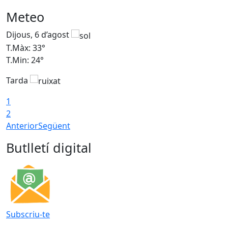
Meteo
Dijous, 6 d’agost
D
T.Màx: 33°
T
T.Min: 24°
T
Tarda
1
2
Anterior
Següent
Butlletí digital
Subscriu-te