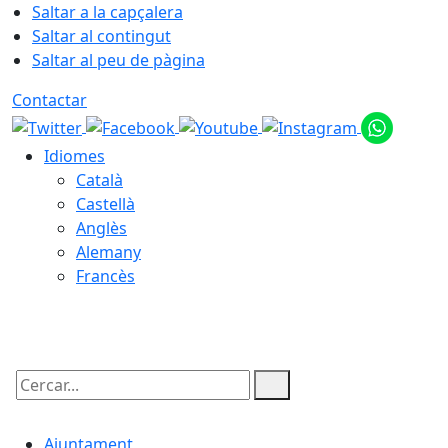
Saltar a la capçalera
Saltar al contingut
Saltar al peu de pàgina
Contactar
Idiomes
Català
Castellà
Anglès
Alemany
Francès
06.08.2026 | 04:19
Cercar:
Ajuntament