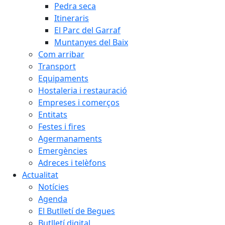
Pedra seca
Itineraris
El Parc del Garraf
Muntanyes del Baix
Com arribar
Transport
Equipaments
Hostaleria i restauració
Empreses i comerços
Entitats
Festes i fires
Agermanaments
Emergències
Adreces i telèfons
Actualitat
Notícies
Agenda
El Butlletí de Begues
Butlletí digital