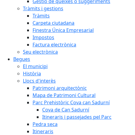
Gestió de queixes o suggeriments
Tràmits i gestions
Tràmits
Carpeta ciutadana
Finestra Única Empresarial
Impostos
Factura electrònica
Seu electrònica
Begues
El municipi
Història
Llocs d'interès
Patrimoni arquitectònic
Mapa de Patrimoni Cultural
Parc Prehistòric Cova can Sadurní
Cova de Can Sadurní
Itineraris i passejades pel Parc
Pedra seca
Itineraris