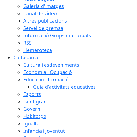
Galeria d'imatges
Canal de vídeo
Altres publicacions
Servei de premsa
Informació Grups municipals
RSS
Hemeroteca
Ciutadania
Cultura i esdeveniments
Economia i Ocupació
Educació i formació
Guia d'activitats educatives
Esports
Gent gran
Govern
Habitatge
Igualtat
Infància i Joventut