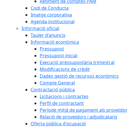
Retiment de comptes PAM
Codi de Conducta
Imatge corporativa
Agenda institucional
Informació oficial
Tauler d'anuncis
Informació econòmica
Pressupost
Pressupost inicial
Execució pressupostària trimestral
Modificacions de crèdit
Dades gestió de recursos econòmics
Compte General
Contractació pública
Licitacions i contractes
Perfil de contractant
Període mitjà de pagament als proveïdo
Relació de proveïdors i adjudicataris
Oferta pública d'ocupació