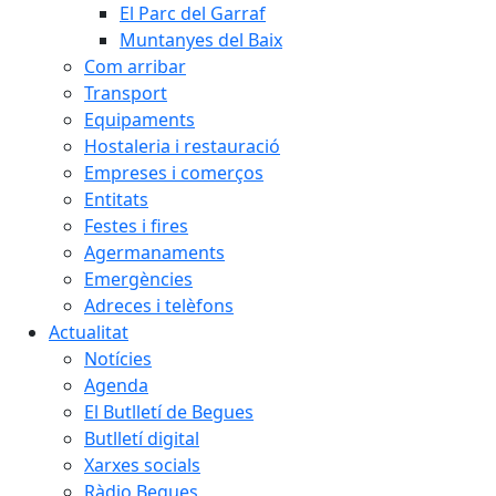
El Parc del Garraf
Muntanyes del Baix
Com arribar
Transport
Equipaments
Hostaleria i restauració
Empreses i comerços
Entitats
Festes i fires
Agermanaments
Emergències
Adreces i telèfons
Actualitat
Notícies
Agenda
El Butlletí de Begues
Butlletí digital
Xarxes socials
Ràdio Begues