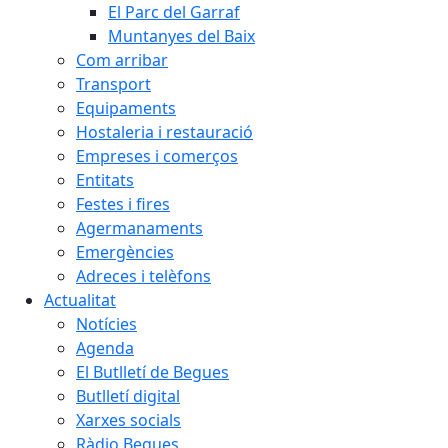
El Parc del Garraf
Muntanyes del Baix
Com arribar
Transport
Equipaments
Hostaleria i restauració
Empreses i comerços
Entitats
Festes i fires
Agermanaments
Emergències
Adreces i telèfons
Actualitat
Notícies
Agenda
El Butlletí de Begues
Butlletí digital
Xarxes socials
Ràdio Begues