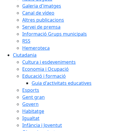
Galeria d'imatges
Canal de vídeo
Altres publicacions
Servei de premsa
Informació Grups municipals
RSS
Hemeroteca
Ciutadania
Cultura i esdeveniments
Economia i Ocupació
Educació i formació
Guia d'activitats educatives
Esports
Gent gran
Govern
Habitatge
Igualtat
Infància i Joventut