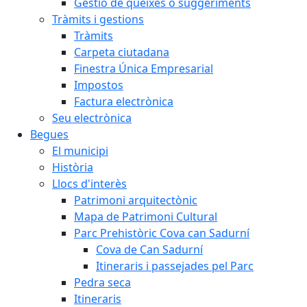
Gestió de queixes o suggeriments
Tràmits i gestions
Tràmits
Carpeta ciutadana
Finestra Única Empresarial
Impostos
Factura electrònica
Seu electrònica
Begues
El municipi
Història
Llocs d'interès
Patrimoni arquitectònic
Mapa de Patrimoni Cultural
Parc Prehistòric Cova can Sadurní
Cova de Can Sadurní
Itineraris i passejades pel Parc
Pedra seca
Itineraris