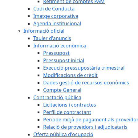
Retiment de comptes PAM
Codi de Conducta
Imatge corporativa
Agenda institucional
Informació oficial
Tauler d'anuncis
Informació econòmica
Pressupost
Pressupost inicial
Execució pressupostària trimestral
Modificacions de crèdit
Dades gestió de recursos econòmics
Compte General
Contractació pública
Licitacions i contractes
Perfil de contractant
Període mitjà de pagament als proveïdo
Relació de proveïdors i adjudicataris
Oferta pública d'ocupació