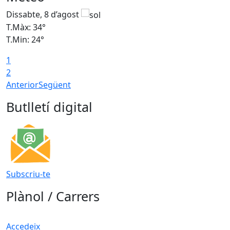
Dissabte, 8 d’agost
D
T.Màx: 34°
T
T.Min: 24°
T
1
2
Anterior
Següent
Butlletí digital
Subscriu-te
Plànol / Carrers
Accedeix