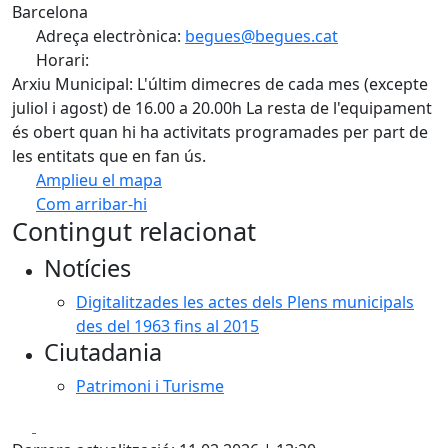
Barcelona
Adreça electrònica:
begues@begues.cat
Horari:
Arxiu Municipal: L'últim dimecres de cada mes (excepte
juliol i agost) de 16.00 a 20.00h La resta de l'equipament
és obert quan hi ha activitats programades per part de
les entitats que en fan ús.
Amplieu el mapa
Com arribar-hi
Leaflet
| ©
OpenStreetMap
contributors
Contingut relacionat
+
Notícies
−
Digitalitzades les actes dels Plens municipals
des del 1963 fins al 2015
Ciutadania
Patrimoni i Turisme
Facebook
X