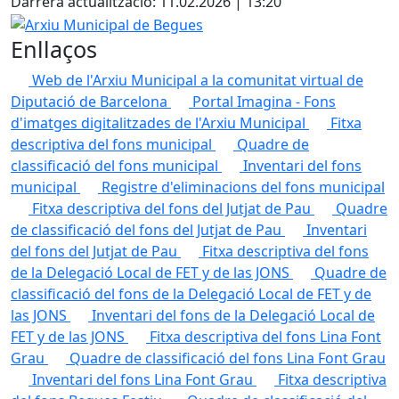
Darrera actualització: 11.02.2026 | 13:20
Arxiu Municipal de Begues
Enllaços
Web de l'Arxiu Municipal a la comunitat virtual de
Diputació de Barcelona
Portal Imagina - Fons
d'imatges digitalitzades de l'Arxiu Municipal
Fitxa
descriptiva del fons municipal
Quadre de
classificació del fons municipal
Inventari del fons
municipal
Registre d'eliminacions del fons municipal
Fitxa descriptiva del fons del Jutjat de Pau
Quadre
de classificació del fons del Jutjat de Pau
Inventari
del fons del Jutjat de Pau
Fitxa descriptiva del fons
de la Delegació Local de FET y de las JONS
Quadre de
classificació del fons de la Delegació Local de FET y de
las JONS
Inventari del fons de la Delegació Local de
FET y de las JONS
Fitxa descriptiva del fons Lina Font
Grau
Quadre de classificació del fons Lina Font Grau
Inventari del fons Lina Font Grau
Fitxa descriptiva