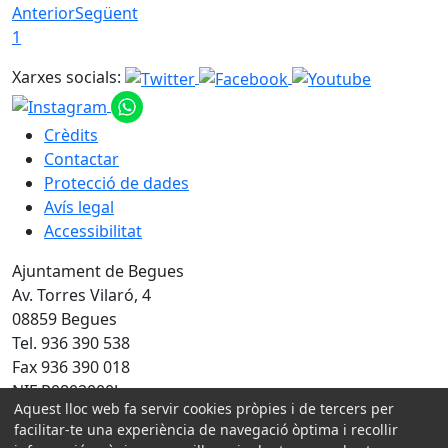
Anterior
Següent
1
Xarxes socials:
Crèdits
Contactar
Protecció de dades
Avís legal
Accessibilitat
Ajuntament de Begues
Av. Torres Vilaró, 4
08859 Begues
Tel. 936 390 538
Fax 936 390 018
NIF P0802000J
Aquest lloc web fa servir cookies pròpies i de tercers per
Amb la col·laboració de:
facilitar-te una experiència de navegació òptima i recollir