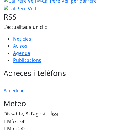
Cal Pere Vell
Cal Pere Vell per darrere
Cal Pere Vell
RSS
L'actualitat a un clic
Notícies
Avisos
Agenda
Publicacions
Adreces i telèfons
Accedeix
Meteo
Dissabte, 8 d’agost
D
T.Màx: 34°
T
T.Min: 24°
T