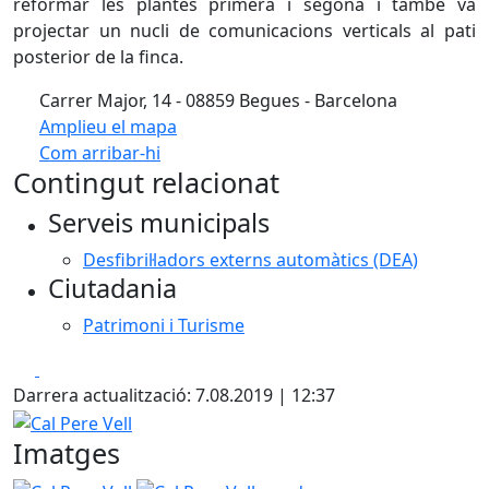
reformar les plantes primera i segona i també va
projectar un nucli de comunicacions verticals al pati
posterior de la finca.
Carrer Major, 14 - 08859 Begues - Barcelona
Amplieu el mapa
Com arribar-hi
Leaflet
| ©
OpenStreetMap
contributors
Contingut relacionat
+
Serveis municipals
−
Desfibril·ladors externs automàtics (DEA)
Ciutadania
Patrimoni i Turisme
Facebook
X
Darrera actualització: 7.08.2019 | 12:37
Cal Pere Vell
Imatges