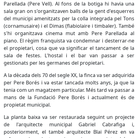
Parellada (Pere Vell). Al fons de la botiga hi havia una
sala gran on s'organitzaven balls de la gent d'esquerres
del municipi amenitzats per la colla integrada pel Tons
(cornamusaire) i el Dimas (flabiolaire i timbaler). També
s'hi organitzava cinema mut amb Pere Parellada al
piano. El règim franquista va condemnar i desterrar-ne
el propietari, cosa que va significar el tancament de la
sala de festes. L'hostal i el bar van passar a ser
gestionats per les germanes del propietari.
A la dècada dels 70 del segle XX, la finca va ser adquirida
per Pere Borés i va estar tancada molts anys, ja que la
tenia com un magatzem particular. Més tard va passar a
mans de la Fundació Pere Borés i actualment és de
propietat municipal.
La planta baixa va ser restaurada seguint un projecte
de l'arquitecte municipal Gabriel Cabrafiga i,
posteriorment, el també arquitecte Blai Pérez en va