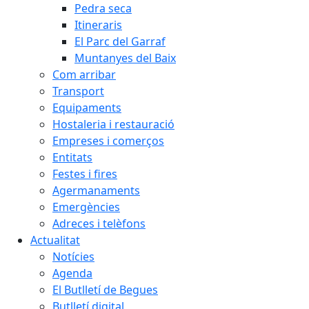
Pedra seca
Itineraris
El Parc del Garraf
Muntanyes del Baix
Com arribar
Transport
Equipaments
Hostaleria i restauració
Empreses i comerços
Entitats
Festes i fires
Agermanaments
Emergències
Adreces i telèfons
Actualitat
Notícies
Agenda
El Butlletí de Begues
Butlletí digital