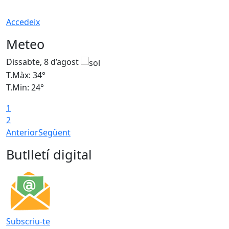
Accedeix
Meteo
Dissabte, 8 d’agost
D
T.Màx: 34°
T
T.Min: 24°
T
1
2
Anterior
Següent
Butlletí digital
Subscriu-te