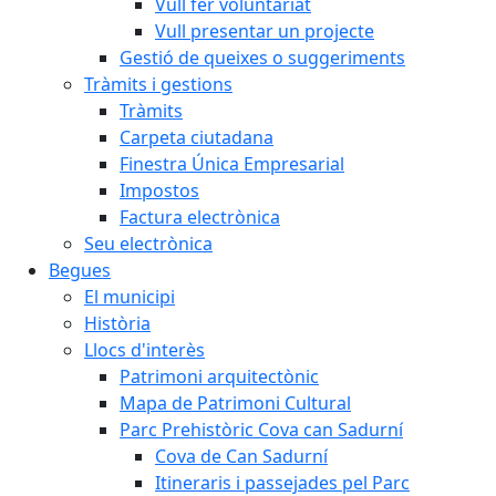
Vull fer voluntariat
Vull presentar un projecte
Gestió de queixes o suggeriments
Tràmits i gestions
Tràmits
Carpeta ciutadana
Finestra Única Empresarial
Impostos
Factura electrònica
Seu electrònica
Begues
El municipi
Història
Llocs d'interès
Patrimoni arquitectònic
Mapa de Patrimoni Cultural
Parc Prehistòric Cova can Sadurní
Cova de Can Sadurní
Itineraris i passejades pel Parc