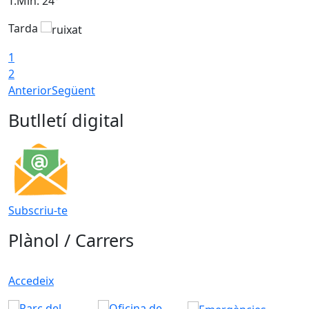
T.Min: 24°
T
Tarda
1
2
Anterior
Següent
Butlletí digital
Subscriu-te
Plànol / Carrers
Accedeix