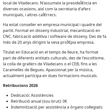
local de Viladecans. N'assumeix la presideÌ€ncia en
diverses ocasions, així com la secretaria d'afers
municipals, i altres caÌ€rrecs.
Ha estat conseller en empresa municipal i quadre del
partit. Format en disseny industrial, mecanització en
CNC, fabricació additiva i software de disseny. Des de fa
més de 20 anys dirigint la seva proÌ€pia empresa.
Titulat en Educació en el temps de lleure, ha format
part de diferents entitats culturals, des de l'escoltisme,
la colla de grallers de Viladecans o el CEB, fins a les
Caramelles de Begues. Apassionat per la música,
actualment participa en dues formacions musicals.
Retribucions 2026
Dedicació: Assistències
Retribució anual (sou brut): 0€
Indemnització per assistència a òrgans col·legiats: