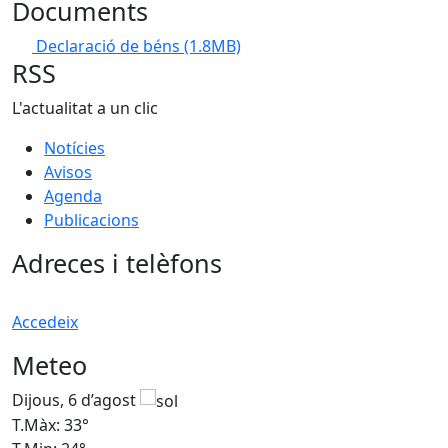
Documents
Declaració de béns
(1.8MB)
RSS
L'actualitat a un clic
Notícies
Avisos
Agenda
Publicacions
Adreces i telèfons
Accedeix
Meteo
Dijous, 6 d’agost
D
T.Màx: 33°
T