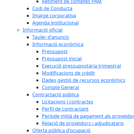
Retiment de comptes PAM
Codi de Conducta
Imatge corporativa
Agenda institucional
Informació oficial
Tauler d'anuncis
Informació econòmica
Pressupost
Pressupost inicial
Execució pressupostària trimestral
Modificacions de crèdit
Dades gestió de recursos econòmics
Compte General
Contractació pública
Licitacions i contractes
Perfil de contractant
Període mitjà de pagament als proveïdo
Relació de proveïdors i adjudicataris
Oferta pública d'ocupació