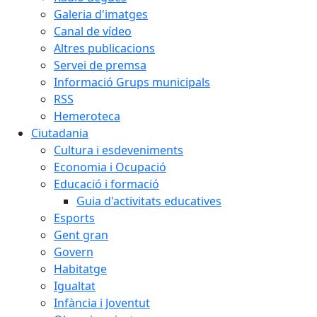
Galeria d'imatges
Canal de vídeo
Altres publicacions
Servei de premsa
Informació Grups municipals
RSS
Hemeroteca
Ciutadania
Cultura i esdeveniments
Economia i Ocupació
Educació i formació
Guia d'activitats educatives
Esports
Gent gran
Govern
Habitatge
Igualtat
Infància i Joventut