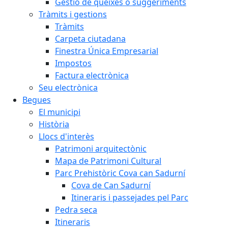
Gestió de queixes o suggeriments
Tràmits i gestions
Tràmits
Carpeta ciutadana
Finestra Única Empresarial
Impostos
Factura electrònica
Seu electrònica
Begues
El municipi
Història
Llocs d'interès
Patrimoni arquitectònic
Mapa de Patrimoni Cultural
Parc Prehistòric Cova can Sadurní
Cova de Can Sadurní
Itineraris i passejades pel Parc
Pedra seca
Itineraris