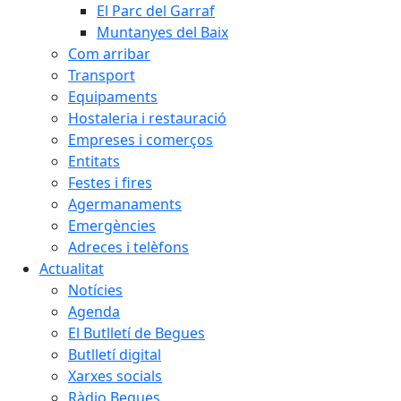
El Parc del Garraf
Muntanyes del Baix
Com arribar
Transport
Equipaments
Hostaleria i restauració
Empreses i comerços
Entitats
Festes i fires
Agermanaments
Emergències
Adreces i telèfons
Actualitat
Notícies
Agenda
El Butlletí de Begues
Butlletí digital
Xarxes socials
Ràdio Begues