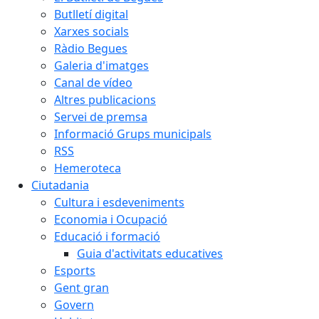
Butlletí digital
Xarxes socials
Ràdio Begues
Galeria d'imatges
Canal de vídeo
Altres publicacions
Servei de premsa
Informació Grups municipals
RSS
Hemeroteca
Ciutadania
Cultura i esdeveniments
Economia i Ocupació
Educació i formació
Guia d'activitats educatives
Esports
Gent gran
Govern