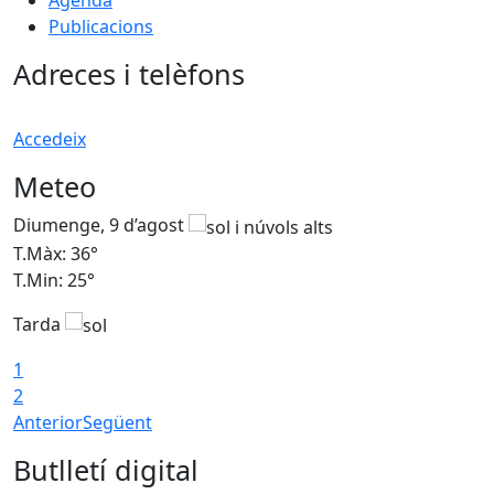
Agenda
Publicacions
Adreces i telèfons
Accedeix
Meteo
Diumenge, 9 d’agost
D
T.Màx: 36°
T
T.Min: 25°
T
Tarda
T
1
2
Anterior
Següent
Butlletí digital