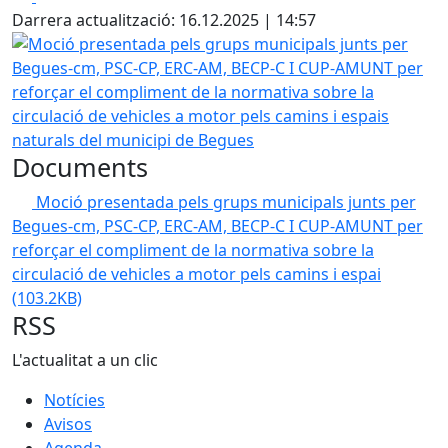
Darrera actualització: 16.12.2025 | 14:57
Moció presentada pels grups municipals junts per Begues-
Documents
Moció presentada pels grups municipals junts per
Begues-cm, PSC-CP, ERC-AM, BECP-C I CUP-AMUNT per
reforçar el compliment de la normativa sobre la
circulació de vehicles a motor pels camins i espai
(103.2KB)
RSS
L'actualitat a un clic
Notícies
Avisos