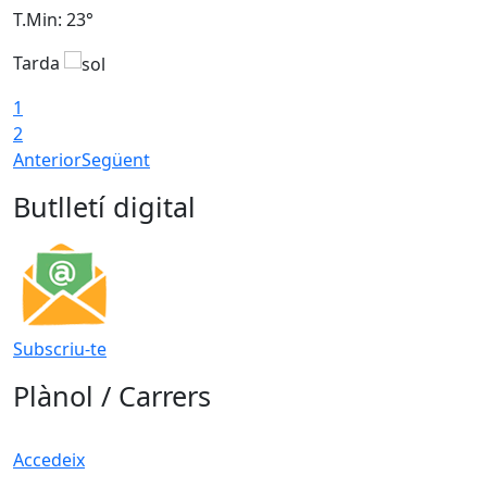
T.Min: 23°
T
Tarda
1
2
Anterior
Següent
Butlletí digital
Subscriu-te
Plànol / Carrers
Accedeix