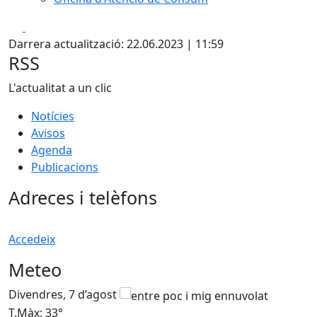
Facebook
X
Darrera actualització: 22.06.2023 | 11:59
RSS
L'actualitat a un clic
Notícies
Avisos
Agenda
Publicacions
Adreces i telèfons
Accedeix
Meteo
Divendres, 7 d’agost
D
T.Màx: 33°
T