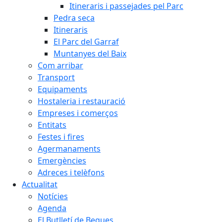
Itineraris i passejades pel Parc
Pedra seca
Itineraris
El Parc del Garraf
Muntanyes del Baix
Com arribar
Transport
Equipaments
Hostaleria i restauració
Empreses i comerços
Entitats
Festes i fires
Agermanaments
Emergències
Adreces i telèfons
Actualitat
Notícies
Agenda
El Butlletí de Begues