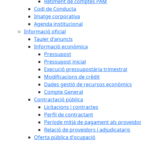
Retiment de comptes PAM
Codi de Conducta
Imatge corporativa
Agenda institucional
Informació oficial
Tauler d'anuncis
Informació econòmica
Pressupost
Pressupost inicial
Execució pressupostària trimestral
Modificacions de crèdit
Dades gestió de recursos econòmics
Compte General
Contractació pública
Licitacions i contractes
Perfil de contractant
Període mitjà de pagament als proveïdo
Relació de proveïdors i adjudicataris
Oferta pública d'ocupació