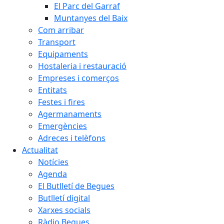
El Parc del Garraf
Muntanyes del Baix
Com arribar
Transport
Equipaments
Hostaleria i restauració
Empreses i comerços
Entitats
Festes i fires
Agermanaments
Emergències
Adreces i telèfons
Actualitat
Notícies
Agenda
El Butlletí de Begues
Butlletí digital
Xarxes socials
Ràdio Begues