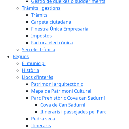
Gestió de queixes o suggeriments
Tràmits i gestions
Tràmits
Carpeta ciutadana
Finestra Única Empresarial
Impostos
Factura electrònica
Seu electrònica
Begues
El municipi
Història
Llocs d'interès
Patrimoni arquitectònic
Mapa de Patrimoni Cultural
Parc Prehistòric Cova can Sadurní
Cova de Can Sadurní
Itineraris i passejades pel Parc
Pedra seca
Itineraris