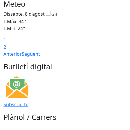
Meteo
Dissabte, 8 d’agost
D
T.Màx: 34°
T
T.Min: 24°
T
1
2
Anterior
Següent
Butlletí digital
Subscriu-te
Plànol / Carrers