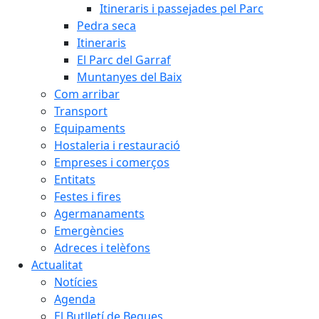
Itineraris i passejades pel Parc
Pedra seca
Itineraris
El Parc del Garraf
Muntanyes del Baix
Com arribar
Transport
Equipaments
Hostaleria i restauració
Empreses i comerços
Entitats
Festes i fires
Agermanaments
Emergències
Adreces i telèfons
Actualitat
Notícies
Agenda
El Butlletí de Begues