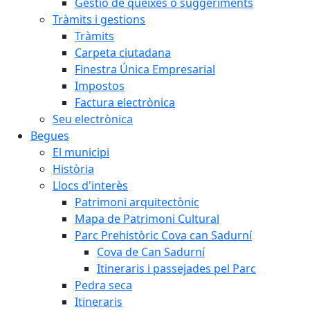
Gestió de queixes o suggeriments
Tràmits i gestions
Tràmits
Carpeta ciutadana
Finestra Única Empresarial
Impostos
Factura electrònica
Seu electrònica
Begues
El municipi
Història
Llocs d'interès
Patrimoni arquitectònic
Mapa de Patrimoni Cultural
Parc Prehistòric Cova can Sadurní
Cova de Can Sadurní
Itineraris i passejades pel Parc
Pedra seca
Itineraris