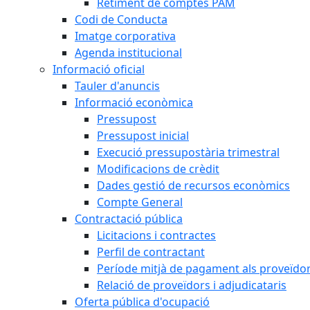
Retiment de comptes PAM
Codi de Conducta
Imatge corporativa
Agenda institucional
Informació oficial
Tauler d'anuncis
Informació econòmica
Pressupost
Pressupost inicial
Execució pressupostària trimestral
Modificacions de crèdit
Dades gestió de recursos econòmics
Compte General
Contractació pública
Licitacions i contractes
Perfil de contractant
Període mitjà de pagament als proveïdo
Relació de proveïdors i adjudicataris
Oferta pública d'ocupació