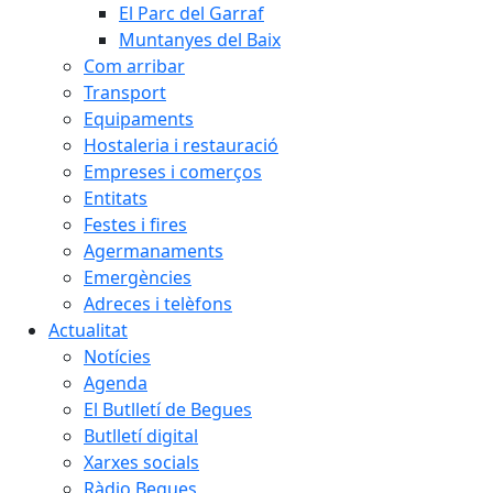
El Parc del Garraf
Muntanyes del Baix
Com arribar
Transport
Equipaments
Hostaleria i restauració
Empreses i comerços
Entitats
Festes i fires
Agermanaments
Emergències
Adreces i telèfons
Actualitat
Notícies
Agenda
El Butlletí de Begues
Butlletí digital
Xarxes socials
Ràdio Begues