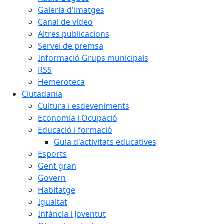
Galeria d'imatges
Canal de vídeo
Altres publicacions
Servei de premsa
Informació Grups municipals
RSS
Hemeroteca
Ciutadania
Cultura i esdeveniments
Economia i Ocupació
Educació i formació
Guia d'activitats educatives
Esports
Gent gran
Govern
Habitatge
Igualtat
Infància i Joventut