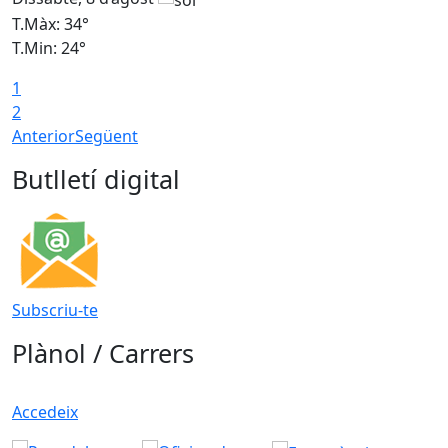
T.Màx: 34°
T
T.Min: 24°
T
1
2
Anterior
Següent
Butlletí digital
Subscriu-te
Plànol / Carrers
Accedeix