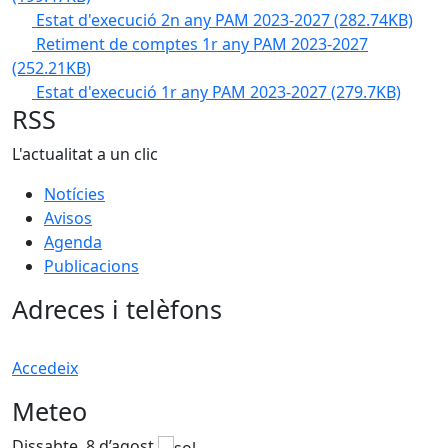
Estat d'execució 2n any PAM 2023-2027
(282.74KB)
Retiment de comptes 1r any PAM 2023-2027
(252.21KB)
Estat d'execució 1r any PAM 2023-2027
(279.7KB)
RSS
L'actualitat a un clic
Notícies
Avisos
Agenda
Publicacions
Adreces i telèfons
Accedeix
Meteo
Dissabte, 8 d’agost
D